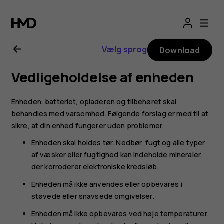
Brugervejledning
til
Vælg sprog
Download
Nokia
Vedligeholdelse af enheden
G11
Enheden, batteriet, opladeren og tilbehøret skal
behandles med varsomhed. Følgende forslag er med til at
sikre, at din enhed fungerer uden problemer.
Enheden skal holdes tør. Nedbør, fugt og alle typer
af væsker eller fugtighed kan indeholde mineraler,
der korroderer elektroniske kredsløb.
Enheden må ikke anvendes eller opbevares i
støvede eller snavsede omgivelser.
Enheden må ikke opbevares ved høje temperaturer.