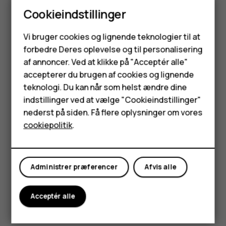
enheden fungerer korrekt.
Cookieindstillinger
Hold enheden væk fra magneter og magnetiske
Smartphones
felter.
Vi bruger cookies og lignende teknologier til at
forbedre Deres oplevelse og til personalisering
For at beskytte dine vigtige data bør du gemme dem
Feature-telefoner
af annoncer. Ved at klikke på "Acceptér alle"
mindst to adskilte steder, f.eks. på enheden,
Tilbehør
hukommelseskortet eller computeren, eller skrive
accepterer du brugen af cookies og lignende
vigtige oplysninger ned.
teknologi. Du kan når som helst ændre dine
HMD Terra M
indstillinger ved at vælge "Cookieindstillinger"
Enheden kan føles varm ved længerevarende brug. I de
nederst på siden. Få flere oplysninger om vores
Tablets
fleste tilfælde er dette helt normalt. For ikke at blive for
cookiepolitik
.
varm kan enheden automatisk reducere hastigheden,
dæmpe lyset på skærmen under et videoopkald, lukke
Min konto
apps, afbryde opladning og om nødvendigt blive slukket.
Hvis enheden ikke fungerer korrekt, skal den indleveres
Administrer præferencer
Afvis alle
hos den nærmeste autoriserede serviceforhandler.
Acceptér alle