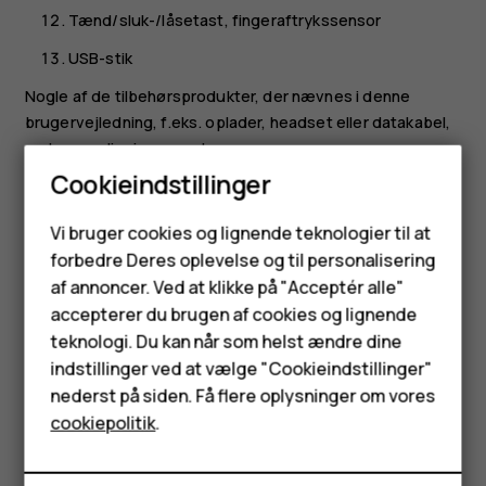
Tænd/sluk-/låsetast, fingeraftrykssensor
USB-stik
Nogle af de tilbehørsprodukter, der nævnes i denne
brugervejledning, f.eks. oplader, headset eller datakabel,
sælges muligvis separat.
Cookieindstillinger
Din enhed understøtter 18 W USB Power Delivery 3.0-
kompatibel hurtigopladning med type-C- til type-C-kabel.
Smartphones
Vi bruger cookies og lignende teknologier til at
En hurtigoplader medfølger muligvis ikke. Tjek lokal
forbedre Deres oplevelse og til personalisering
tilgængelighed på nokia.com/phones/nokia-g-11.
Feature-telefoner
af annoncer. Ved at klikke på "Acceptér alle"
*Google Assistent er ikke tilgængelig på visse sprog og i
Tilbehør
accepterer du brugen af cookies og lignende
visse lande. Hvis Google Assistent ikke er tilgængelig,
teknologi. Du kan når som helst ændre dine
benyttes i stedet Google-søgning. Tjek tilgængelighed
HMD Terra M
indstillinger ved at vælge "Cookieindstillinger"
på
https://support.google.com/assistant
.
nederst på siden. Få flere oplysninger om vores
Tablets
cookiepolitik
.
Dele og stik, magnetisme
Tilslut ikke til produkter, som skaber et udgangssignal, da
Min konto