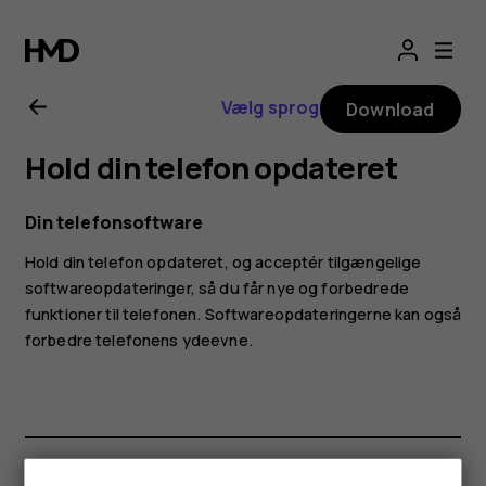
Brugervejledning
til
Vælg sprog
Download
Nokia
Hold din telefon opdateret
G11
Din telefonsoftware
Hold din telefon opdateret, og acceptér tilgængelige
softwareopdateringer, så du får nye og forbedrede
funktioner til telefonen. Softwareopdateringerne kan også
forbedre telefonens ydeevne.