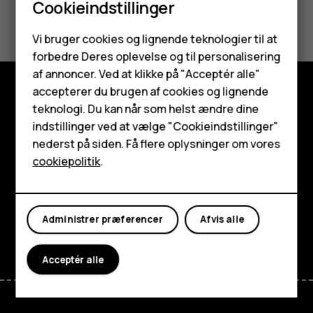
Cookieindstillinger
Synes du, dette var nyttigt?
Smartphones
Vi bruger cookies og lignende teknologier til at
Ja
Nej
forbedre Deres oplevelse og til personalisering
Feature-telefoner
af annoncer. Ved at klikke på "Acceptér alle"
Tilbehør
accepterer du brugen af cookies og lignende
teknologi. Du kan når som helst ændre dine
Udforsk
HMD Terra M
indstillinger ved at vælge "Cookieindstillinger"
Om
nederst på siden. Få flere oplysninger om vores
Tablets
cookiepolitik
.
Planet and people
Min konto
Support
Administrer præferencer
Afvis alle
Facebook
Instagram
Tiktok
Youtube
Linkedin
Discord
Acceptér alle