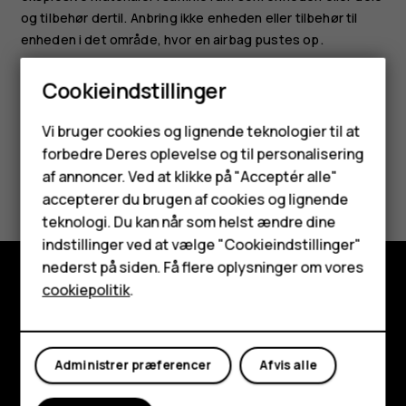
og tilbehør dertil. Anbring ikke enheden eller tilbehør til
enheden i det område, hvor en airbag pustes op.
Cookieindstillinger
Smartphones
Vi bruger cookies og lignende teknologier til at
forbedre Deres oplevelse og til personalisering
Feature-telefoner
Synes du, dette var nyttigt?
af annoncer. Ved at klikke på "Acceptér alle"
Tilbehør
accepterer du brugen af cookies og lignende
teknologi. Du kan når som helst ændre dine
Ja
Nej
HMD Terra M
indstillinger ved at vælge "Cookieindstillinger"
nederst på siden. Få flere oplysninger om vores
Tablets
cookiepolitik
.
Udforsk
Min konto
Om
Administrer præferencer
Afvis alle
Planet and people