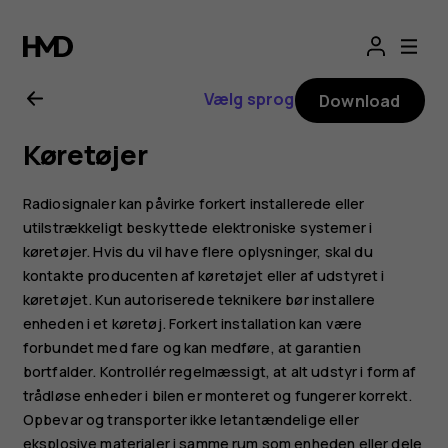
Brugervejledning
til
Vælg sprog
Download
Nokia
Køretøjer
G11
Radiosignaler kan påvirke forkert installerede eller
utilstrækkeligt beskyttede elektroniske systemer i
køretøjer. Hvis du vil have flere oplysninger, skal du
kontakte producenten af køretøjet eller af udstyret i
køretøjet. Kun autoriserede teknikere bør installere
enheden i et køretøj. Forkert installation kan være
forbundet med fare og kan medføre, at garantien
bortfalder. Kontrollér regelmæssigt, at alt udstyr i form af
trådløse enheder i bilen er monteret og fungerer korrekt.
Opbevar og transporter ikke letantændelige eller
eksplosive materialer i samme rum som enheden eller dele