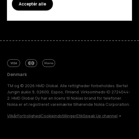
Acceptér alle
Support
Facebook
Instagram
Tiktok
Youtube
Linkedin
Discord
Denmark
TM og © 2026 HMD Global. Alle rettigheder forbeholdes. Bertel
Jungin aukio 9, 02600, Espoo, Finland. Virksomheds-ID 2724044-
2. HMD Global Oy har en licens til Nokias brand for telefoner.
Nokia er et registreret varemærke tilhørende Nokia Corporation.
Vilkår
Fortrolighed
Cookieindstillinger
Etik
Speak Up channel