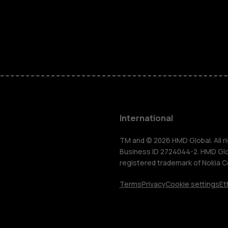
Feature ph
Phones for 
Accessorie
HMD Terra 
International
For busines
TM and © 2026 HMD Global. All ri
Business ID 2724044-2. HMD Globa
registered trademark of Nokia C
Tablets
Terms
Privacy
Cookie settings
Et