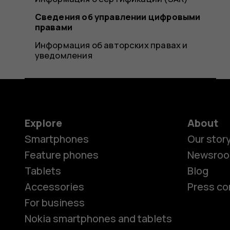
Сведения об управлении цифровыми
правами
Информация об авторских правах и
уведомления
Explore
About
Smartphones
Our stor
Feature phones
Newsro
Tablets
Blog
Accessories
Press co
For business
Nokia smartphones and tablets