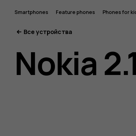
Nokia
Smartphones
Feature phones
Phones for ki
Все устройства
2.1
Nokia 2.
user
guide