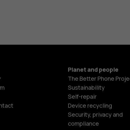
Planet and people
y
The Better Phone Proje
om
Sustainability
Self-repair
ntact
Device recycling
Smartphon
Security, privacy and
compliance