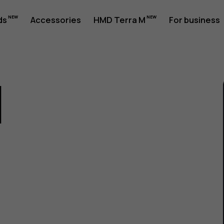
ds
Accessories
HMD Terra M
For business
1