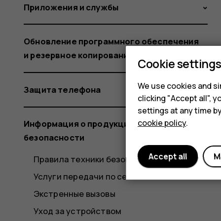
Приложения и службы
Обновление программного обеспечения
и резервное копирование данных
Cookie setting
We use cookies and sim
Защита телефона
clicking "Accept all",
settings at any time b
cookie policy
.
Информация о продукции и технике
безопасности
Accept all
M
Правила техники безопасности
Услуги передачи по сети и их стоимость
Экстренные вызовы
Уход за устройством