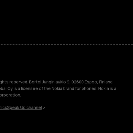
ones
kids
s
M
s
ghts reserved. Bertel Jungin aukio 9, 02600 Espoo, Finland.
l Oy is a licensee of the Nokia brand for phones. Nokia is a
orporation.
hics
Speak Up channel