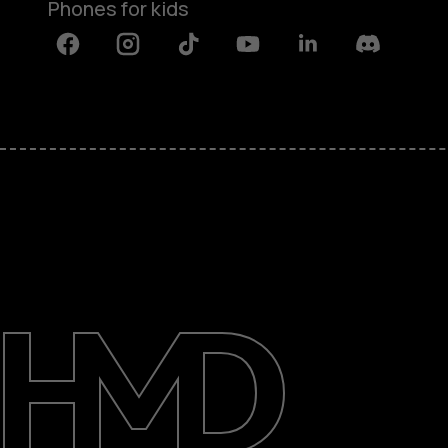
Phones for kids
Facebook
Instagram
Tiktok
Youtube
Linkedin
Discord
About
Blog
Repair, reuse, recycle
Sustainability
Support
International