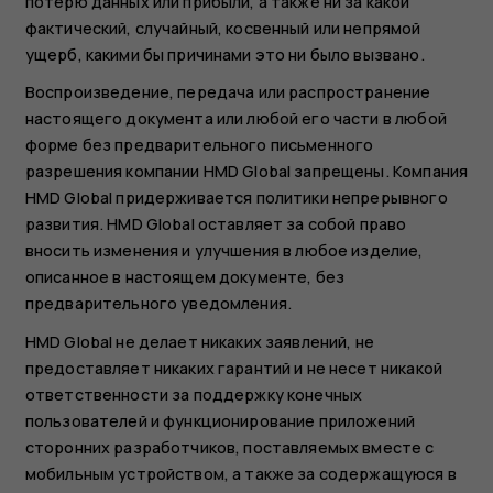
потерю данных или прибыли, а также ни за какой
фактический, случайный, косвенный или непрямой
ущерб, какими бы причинами это ни было вызвано.
Воспроизведение, передача или распространение
настоящего документа или любой его части в любой
форме без предварительного письменного
разрешения компании HMD Global запрещены. Компания
HMD Global придерживается политики непрерывного
развития. HMD Global оставляет за собой право
вносить изменения и улучшения в любое изделие,
описанное в настоящем документе, без
предварительного уведомления.
HMD Global не делает никаких заявлений, не
предоставляет никаких гарантий и не несет никакой
ответственности за поддержку конечных
пользователей и функционирование приложений
сторонних разработчиков, поставляемых вместе с
мобильным устройством, а также за содержащуюся в