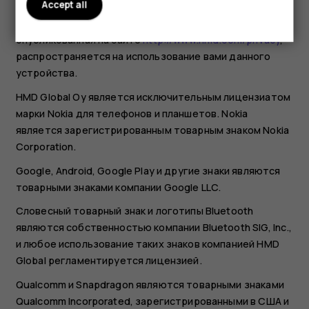
Accept all
Политика конфиденциальности HMD Global,
опубликованная на сайте
http://www.hmd.com/privacy
,
распространяется на использование вами данного
устройства.
HMD Global Oy является исключительным лицензиатом
марки Nokia для телефонов и планшетов. Nokia
является зарегистрированным товарным знаком Nokia
Corporation.
Google, Android, Google Play и другие знаки являются
товарными знаками компании Google LLC.
Словесный товарный знак и логотипы Bluetooth
являются собственностью компании Bluetooth SIG, Inc.,
и любое использование таких знаков компанией HMD
Global регламентируется лицензией.
Qualcomm и Snapdragon являются товарными знаками
Qualcomm Incorporated, зарегистрированными в США и