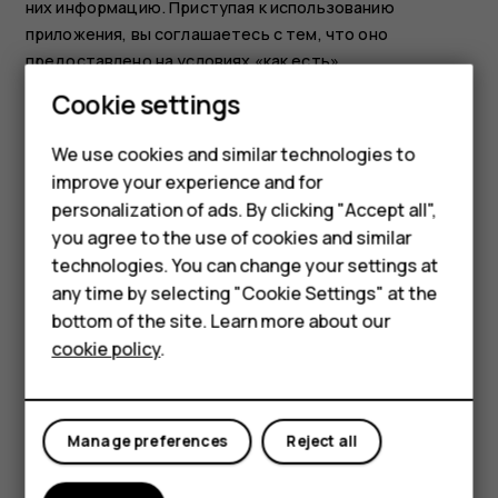
них информацию. Приступая к использованию
приложения, вы соглашаетесь с тем, что оно
предоставлено на условиях «как есть».
Smartphones
Cookie settings
Скачивание карт, игр, музыки и видеороликов, а также
передача изображений и видеороликов могут
Feature phones
We use cookies and similar technologies to
привести к передаче большого количества данных.
Поставщик услуг может взыскать плату за передачу
improve your experience and for
Phones for kids
данных. Наличие конкретных изделий, услуг и
personalization of ads. By clicking "Accept all",
Accessories
функциональных возможностей может меняться в
you agree to the use of cookies and similar
зависимости от региона. Дополнительные сведения, в
technologies. You can change your settings at
HMD Terra M
том числе о доступности отдельных языков, можно
any time by selecting "Cookie Settings" at the
получить у местного дилера.
bottom of the site. Learn more about our
For business
cookie policy
.
Определенные функции, возможности и
Tablets
характеристики изделий могут зависеть от сети и
подпадать под действие дополнительных правил,
условий и тарифов.
Manage preferences
Reject all
Все перечисленное выше может быть изменено без
уведомления.