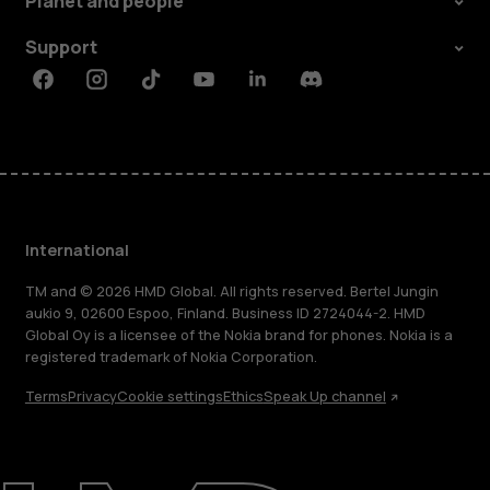
Planet and people
Support
Facebook
Instagram
Tiktok
Youtube
Linkedin
Discord
International
TM and © 2026 HMD Global. All rights reserved. Bertel Jungin
aukio 9, 02600 Espoo, Finland. Business ID 2724044-2. HMD
Global Oy is a licensee of the Nokia brand for phones. Nokia is a
registered trademark of Nokia Corporation.
Terms
Privacy
Cookie settings
Ethics
Speak Up channel
About
Blog
Repair, reuse, recycle