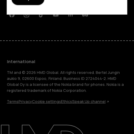
Support
Facebook
Instagram
Tiktok
Youtube
Linkedin
Discord
International
TM and © 2026 HMD Global. All rights reserved. Bertel Jungin
aukio 9, 02600 Espoo, Finland. Business ID 2724044-2. HMD
Global Oy is a licensee of the Nokia brand for phones. Nokia is a
registered trademark of Nokia Corporation.
Terms
Privacy
Cookie settings
Ethics
Speak Up channel
About
Blog
Repair, reuse, recycle
Sustainability