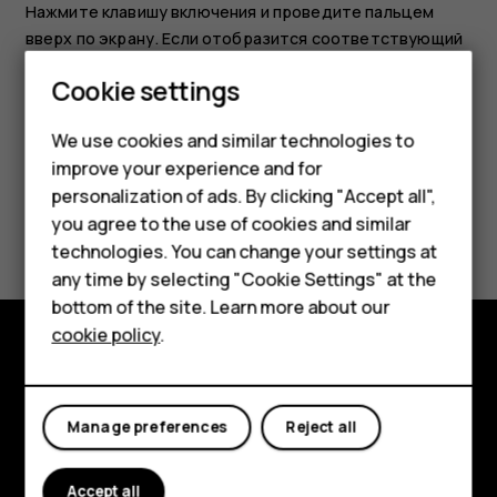
Нажмите клавишу включения и проведите пальцем
вверх по экрану. Если отобразится соответствующий
запрос, введите дополнительные учетные данные.
Smartphones
Cookie settings
Feature phones
We use cookies and similar technologies to
improve your experience and for
Phones for kids
personalization of ads. By clicking "Accept all",
Accessories
Did you find this helpful?
you agree to the use of cookies and similar
technologies. You can change your settings at
HMD Terra M
Yes
No
any time by selecting "Cookie Settings" at the
bottom of the site. Learn more about our
For business
cookie policy
.
Tablets
Explore
About
Manage preferences
Reject all
Planet and people
Accept all