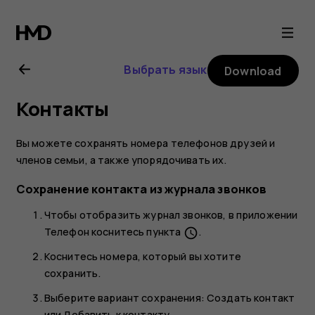
Nokia
2.1
Выбрать язык
Download
user
Контакты
guide
Вы можете сохранять номера телефонов друзей и
членов семьи, а также упорядочивать их.
Сохранение контакта из журнала звонков
Чтобы отобразить журнал звонков, в приложении
Телефон
коснитесь пункта
.
schedule
Коснитесь номера, который вы хотите
сохранить.
Выберите вариант сохранения:
Создать контакт
или
Добавить к контакту
.