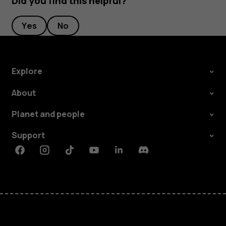
Did you find this helpful?
Yes
No
Explore
About
Planet and people
Support
Facebook
Instagram
Tiktok
Youtube
Linkedin
Discord