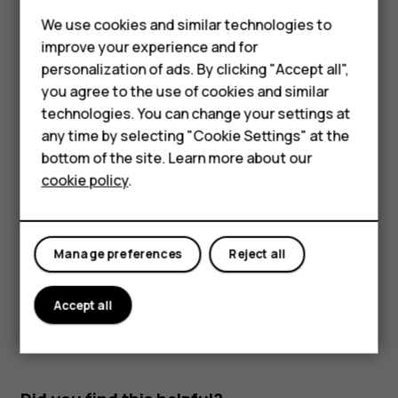
Поиск контакта
Feature phones
We use cookies and similar technologies to
Коснитесь
Контакты
.
improve your experience and for
Phones for kids
personalization of ads. By clicking "Accept all",
Коснитесь
.
search
Accessories
you agree to the use of cookies and similar
Фильтрация списка контактов
technologies. You can change your settings at
HMD Terra M
any time by selecting "Cookie Settings" at the
Коснитесь пунктов
Контакты
>
>
Настройки
,
menu
settings
bottom of the site. Learn more about our
For business
коснитесь
Сортировать
или
Формат имени
под
cookie policy
.
списком контактов.
Tablets
Импорт и экспорт контактов
Коснитесь пунктов
Контакты
>
>
Настройки
>
menu
settings
Manage preferences
Reject all
Импорт/экспорт
.
Accept all