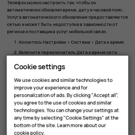
Телефон можно настроить так, чтобы он
автоматически обновлял время, дату и часовой пояс.
Услуга автоматического обновления предоставляется
сетью и может быть недоступна в зависимости от
региона и поставщика услуг мобильной связи.
Коснитесь
Настройки
>
Система
>
Дата и время
.
Включите переключатель
Дата и время сети
.
Smartphones
Включите переключатель
Часовой пояс — авто
.
Cookie settings
Переключение часов на 24-часовый формат
Feature phones
We use cookies and similar technologies to
Нажмите последовательно
Настройки
>
Система
>
improve your experience and for
Phones for kids
Дата и время
и включите параметр
24-часовой
personalization of ads. By clicking "Accept all",
Accessories
формат
.
you agree to the use of cookies and similar
technologies. You can change your settings at
HMD Terra M
any time by selecting "Cookie Settings" at the
bottom of the site. Learn more about our
For business
cookie policy
.