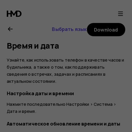
Nokia
2.1
Выбрать язык
Download
user
Время и дата
guide
Узнайте, как использовать телефон в качестве часов и
будильника, а также о том, как поддерживать
сведения о встречах, задачах и расписаниях в
актуальном состоянии.
Настройка даты и времени
Нажмите последовательно
Настройки
>
Система
>
Дата и время
.
Автоматическое обновление времени и даты