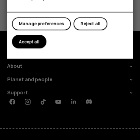
Tablets
Did you find this helpful?
Manage preferences
Reject all
Yes
No
Accept all
Explore
About
Planet and people
Support
Facebook
Instagram
Tiktok
Youtube
Linkedin
Discord