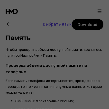
Nokia
2.1
Выбрать язык
Download
user
Память
guide
Чтобы проверить объем доступной памяти, коснитесь
пунктов
Настройки
>
Память
.
Проверка объема доступной памяти на
телефоне
Если память телефона исчерпывается, прежде всего
проверьте, не хранятся ли ненужные данные, которые
можно удалить:
SMS, MMS и электронные письма;