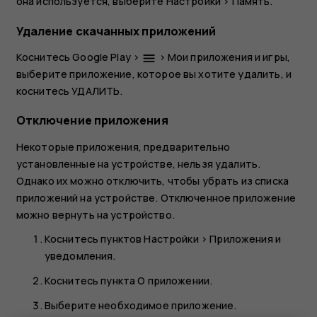
она используется, выберите
Настройки
>
Память
.
Удаление скачанных приложений
Коснитесь
Google Play
>
>
Мои приложения и игры
,
menu
выберите приложение, которое вы хотите удалить, и
коснитесь
УДАЛИТЬ
.
Отключение приложения
Некоторые приложения, предварительно
установленные на устройстве, нельзя удалить.
Однако их можно отключить, чтобы убрать из списка
приложений на устройстве. Отключенное приложение
можно вернуть на устройство.
Коснитесь пунктов
Настройки
>
Приложения и
уведомления
.
Коснитесь пункта
О приложении
.
Выберите необходимое приложение.