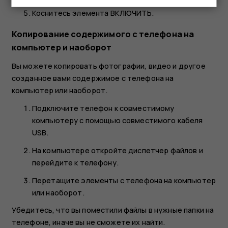
Коснитесь элемента
ВКЛЮЧИТЬ
.
Копирование содержимого с телефона на
компьютер и наоборот
Вы можете копировать фотографии, видео и другое
созданное вами содержимое с телефона на
компьютер или наоборот.
Подключите телефон к совместимому
компьютеру с помощью совместимого кабеля
USB.
На компьютере откройте диспетчер файлов и
перейдите к телефону.
Перетащите элементы с телефона на компьютер
или наоборот.
Убедитесь, что вы поместили файлы в нужные папки на
телефоне, иначе вы не сможете их найти.