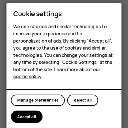
Коснитесь пункта
ОТКЛЮЧИТЬ
. Отключить
Smartphones
Cookie settings
можно не все приложения.
Если установленное приложение зависит от
Feature phones
We use cookies and similar technologies to
удаленного, оно может перестать работать. Более
improve your experience and for
Phones for kids
подробные сведения см. в документации по
personalization of ads. By clicking "Accept all",
установленному приложению.
Accessories
you agree to the use of cookies and similar
Возврат отключенного приложения
technologies. You can change your settings at
HMD Terra M
any time by selecting "Cookie Settings" at the
Отключенное приложение можно вернуть в список
bottom of the site. Learn more about our
For business
приложений.
cookie policy
.
Коснитесь пунктов
Настройки
>
Приложения и
Tablets
уведомления
.
Коснитесь пункта
О приложении
.
Manage preferences
Reject all
Коснитесь пунктов
Все приложения
>
Отключенные приложения
.
Accept all
Выберите необходимое приложение.