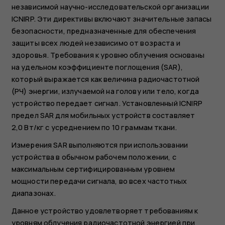
независимой научно-исследовательской организации
ICNIRP. Эти директивы включают значительные запасы
безопасности, предназначенные для обеспечения
защиты всех людей независимо от возраста и
здоровья. Требования к уровню облучения основаны
на удельном коэффициенте поглощения (SAR),
который выражается как величина радиочастотной
(РЧ) энергии, излучаемой на голову или тело, когда
устройство передает сигнал. Установленный ICNIRP
предел SAR для мобильных устройств составляет
2,0 Вт/кг с усреднением по 10 граммам ткани.
Измерения SAR выполняются при использовании
устройства в обычном рабочем положении, с
максимальным сертифицированным уровнем
мощности передачи сигнала, во всех частотных
диапазонах.
Данное устройство удовлетворяет требованиям к
уровням облучения радиочастотной энергией при