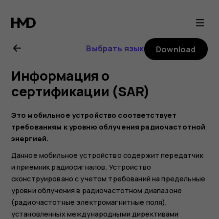
Nokia
2.1
Выбрать язык
Download
user
Информация о
guide
сертификации (SAR)
Это мобильное устройство соответствует
требованиям к уровню облучения радиочастотной
энергией.
Данное мобильное устройство содержит передатчик
и приемник радиосигналов. Устройство
сконструировано с учетом требований на предельные
уровни облучения в радиочастотном диапазоне
(радиочастотные электромагнитные поля),
установленных международными директивами