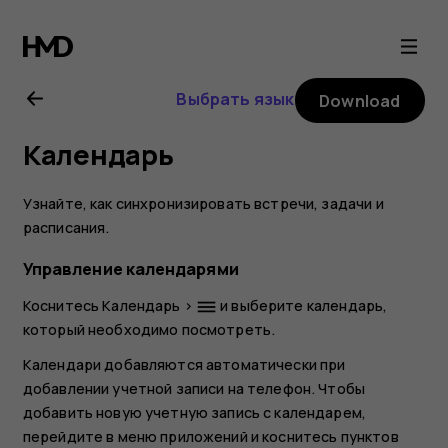
Nokia
2.1
Выбрать язык
Download
user
Календарь
guide
Узнайте, как синхронизировать встречи, задачи и
расписания.
Управление календарями
Коснитесь
Календарь
>
и выберите календарь,
dehaze
который необходимо посмотреть.
Календари добавляются автоматически при
добавлении учетной записи на телефон. Чтобы
добавить новую учетную запись с календарем,
перейдите в меню приложений и коснитесь пунктов