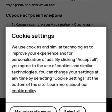
содержимого лежит на вас.
Сброс настроек телефона
Коснитесь пунктов
Настройки
>
Система
>
Параметры сброса
>
Удалить все данные
Smartphones
Cookie settings
(возврат к заводским настройкам)
.
Feature phones
Следуйте инструкциям на экране телефона.
We use cookies and similar technologies to
improve your experience and for
Phones for kids
personalization of ads. By clicking "Accept all",
Accessories
you agree to the use of cookies and similar
technologies. You can change your settings at
HMD Terra M
any time by selecting "Cookie Settings" at the
Did you find this helpful?
bottom of the site. Learn more about our
For business
cookie policy
.
Yes
No
Tablets
Manage preferences
Reject all