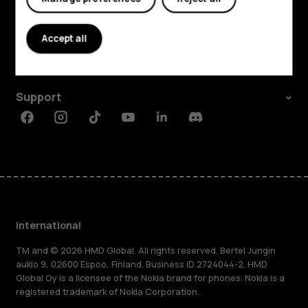
Explore
About
Accept all
Planet and people
Support
Facebook
Instagram
Tiktok
Youtube
Linkedin
Discord
International
TM and © 2026 HMD Global. All rights reserved. Bertel Jungin
aukio 9, 02600 Espoo, Finland. Business ID 2724044-2. HMD
Global Oy is a licensee of the Nokia brand for phones. Nokia is a
registered trademark of Nokia Corporation.