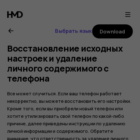
Nokia
2.1
Выбрать язык
Download
user
Восстановление исходных
guide
настроек и удаление
личного содержимого с
телефона
Все может случиться. Если ваш телефон работает
некорректно, вы можете восстановить его настройки.
Кроме того, если вы приобрели новый телефон или
хотите утилизировать свой телефон по какой-либо
причине, далее приведены инструкции по удалению
личной информации и содержимого. Обратите
внимание, что ответственность за удаление личного