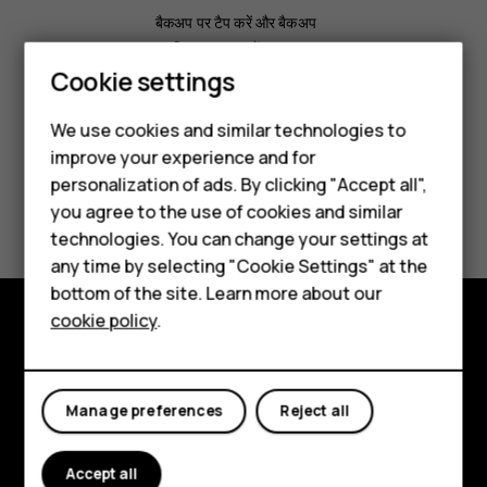
बैकअप
पर टैप करें और बैकअप
का स्विच चालू कर दें.
Smartphones
Cookie settings
Feature phones
We use cookies and similar technologies to
improve your experience and for
Phones for kids
personalization of ads. By clicking "Accept all",
Did you find this helpful?
Accessories
you agree to the use of cookies and similar
technologies. You can change your settings at
HMD Terra M
Yes
No
any time by selecting "Cookie Settings" at the
bottom of the site. Learn more about our
For business
cookie policy
.
Tablets
Explore
About
Manage preferences
Reject all
Planet and people
Accept all