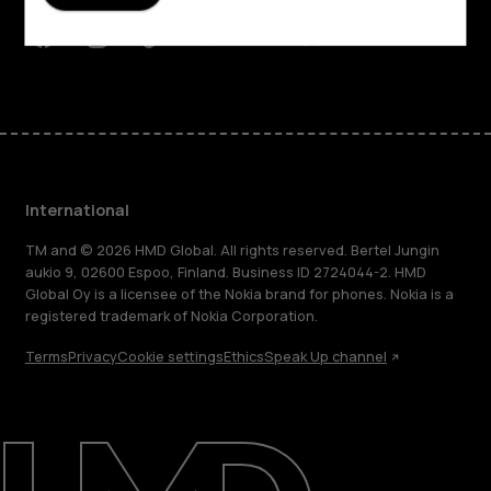
Support
Facebook
Instagram
Tiktok
Youtube
Linkedin
Discord
International
TM and © 2026 HMD Global. All rights reserved. Bertel Jungin
aukio 9, 02600 Espoo, Finland. Business ID 2724044-2. HMD
Global Oy is a licensee of the Nokia brand for phones. Nokia is a
registered trademark of Nokia Corporation.
Terms
Privacy
Cookie settings
Ethics
Speak Up channel
About
Blog
Repair, reuse, recycle
Sustainability