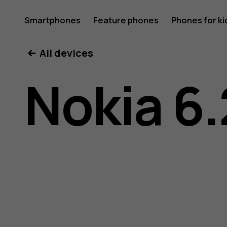
Nokia
Smartphones
Feature phones
Phones for ki
All devices
6.2
Nokia 6.
user
guide