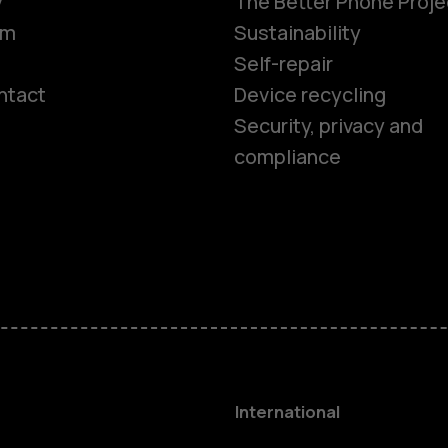
y
The Better Phone Proje
om
Sustainability
Self-repair
ntact
Device recycling
Smartphon
Security, privacy and
compliance
Feature ph
Phones for 
Accessorie
HMD Terra 
International