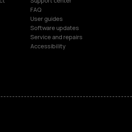
ct
Support center
FAQ
User guides
Software updates
es
Service and repairs
Accessibility
ones
kids
s
M