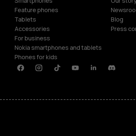
Smartphones
Our stor
Feature phones
Newsro
Tablets
Blog
Accessories
Press co
For business
Nokia smartphones and tablets
Phones for kids
Facebook
Instagram
Tiktok
Youtube
Linkedin
Discord
About
Blog