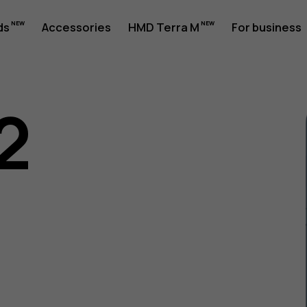
ds
Accessories
HMD Terra M
For business
2