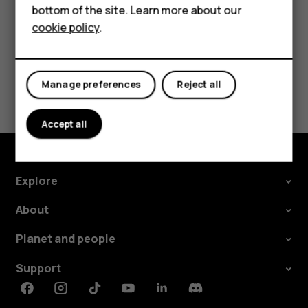
bottom of the site. Learn more about our
For business
cookie policy
.
Tablets
Did you find this helpful?
Manage preferences
Reject all
Yes
No
Accept all
Explore
About
Planet and people
Support
Facebook
Instagram
Tiktok
Youtube
Linkedin
Discord