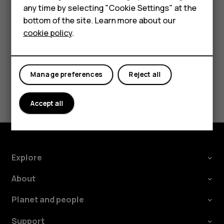
HMD Terra M
Assistant
पर टैप करें, अपने डिवाइस का चयन करें और
Google Assistant
any time by selecting "Cookie Settings" at the
को बंद पर स्विच करें.
bottom of the site. Learn more about our
For business
cookie policy
.
Tablets
Manage preferences
Reject all
Did you find this helpful?
Accept all
Yes
No
Explore
About
Planet and people
Support