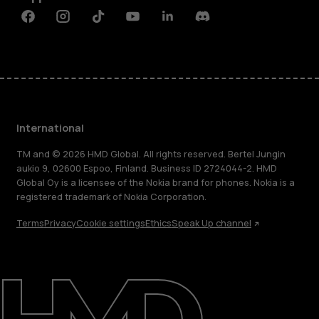
Facebook
Instagram
Tiktok
Youtube
Linkedin
Discord
International
TM and © 2026 HMD Global. All rights reserved. Bertel Jungin
aukio 9, 02600 Espoo, Finland. Business ID 2724044-2. HMD
Global Oy is a licensee of the Nokia brand for phones. Nokia is a
registered trademark of Nokia Corporation.
Terms
Privacy
Cookie settings
Ethics
Speak Up channel
About
Blog
Repair, reuse, recycle
Sustainability