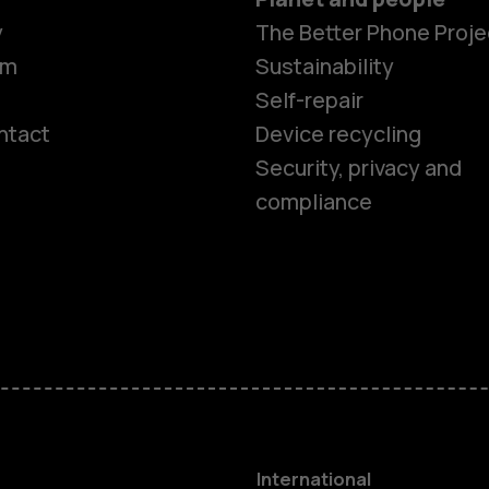
y
The Better Phone Proje
om
Sustainability
Self-repair
ntact
Device recycling
Smartphon
Security, privacy and
compliance
Feature ph
Phones for 
Accessorie
HMD Terra 
International