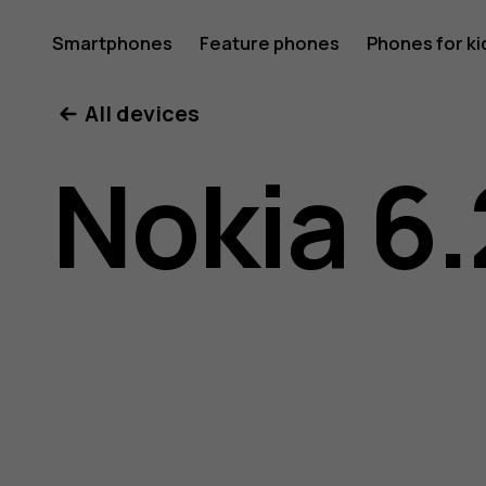
Nokia
Smartphones
Feature phones
Phones for ki
All devices
6.2
Nokia 6.
user
guide