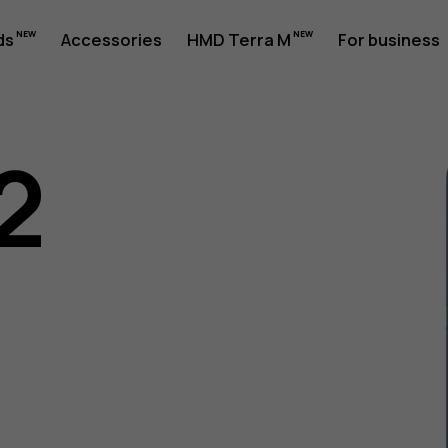
ds
Accessories
HMD Terra M
For business
2