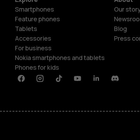
Smartphones
Our stor
Feature phones
Newsro
Tablets
Blog
Accessories
Press co
For business
Nokia smartphones and tablets
Phones for kids
Facebook
Instagram
Tiktok
Youtube
Linkedin
Discord
About