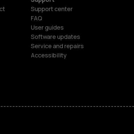
ct
Support center
FAQ
User guides
Software updates
es
Service and repairs
Accessibility
ones
kids
s
M