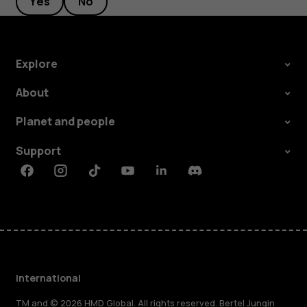
Yes
No
Explore
About
Planet and people
Support
Facebook
Instagram
Tiktok
Youtube
Linkedin
Discord
International
TM and © 2026 HMD Global. All rights reserved. Bertel Jungin