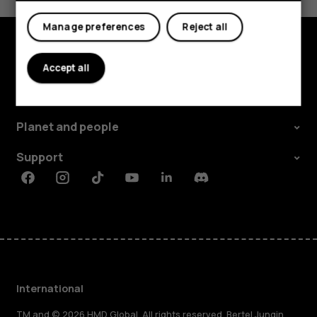
Yes
No
Manage preferences
Reject all
Explore
Accept all
About
Planet and people
Support
Facebook
Instagram
Tiktok
Youtube
Linkedin
Discord
International
TM and © 2026 HMD Global. All rights reserved. Bertel Jungin