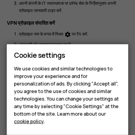
अपनी कंपनी के IT व्यवस्थापक या VPN सेवा के निर्देशानुसार अपनी
प्रोफ़ाइल जानकारी टाइप करें.
VPN प्रोफ़ाइल संपादित करें
प्रोफ़ाइल नाम के बगल में स्थित
पर टैप करें.
settings
जानकारी को आवश्यकतानुसार बदलें.
Smartphones
Cookie settings
VPN प्रोफ़ाइल हटाएं
Feature phones
प्रोफ़ाइल नाम के बगल में स्थित
पर टैप करें.
We use cookies and similar technologies to
settings
improve your experience and for
Phones for kids
VPN भूल गए
पर टैप करें.
personalization of ads. By clicking "Accept all",
Accessories
you agree to the use of cookies and similar
technologies. You can change your settings at
HMD Terra M
any time by selecting "Cookie Settings" at the
bottom of the site. Learn more about our
For business
Did you find this helpful?
cookie policy
.
Tablets