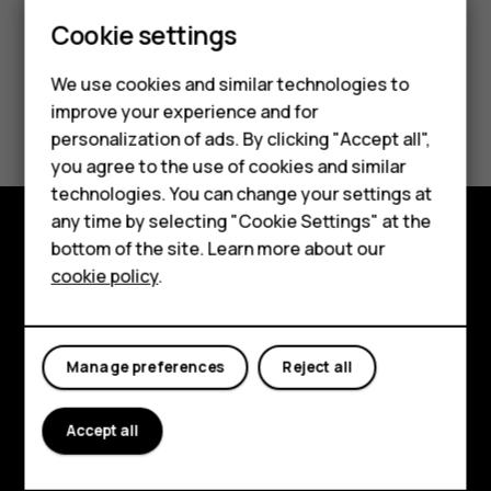
Smartphones
Cookie settings
Feature phones
We use cookies and similar technologies to
Did you find this helpful?
improve your experience and for
Phones for kids
personalization of ads. By clicking "Accept all",
Accessories
Yes
No
you agree to the use of cookies and similar
technologies. You can change your settings at
HMD Terra M
any time by selecting "Cookie Settings" at the
bottom of the site. Learn more about our
For business
Explore
cookie policy
.
Tablets
About
Planet and people
Manage preferences
Reject all
Support
Accept all
Facebook
Instagram
Tiktok
Youtube
Linkedin
Discord