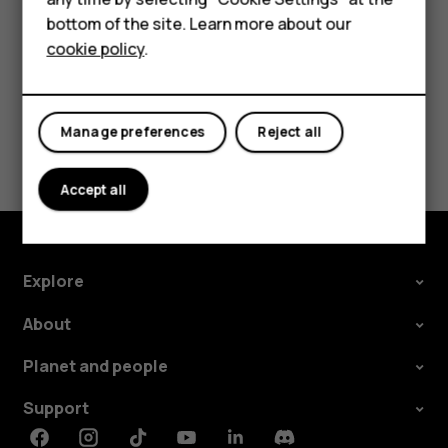
bottom of the site. Learn more about our
For business
cookie policy
.
Tablets
Manage preferences
Reject all
Did you find this helpful?
Yes
No
Accept all
Explore
About
Planet and people
Support
Facebook
Instagram
Tiktok
Youtube
Linkedin
Discord