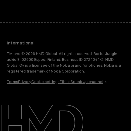
International
TM and © 2026 HMD Global. All rights reserved. Bertel Jungin
aukio 9, 02600 Espoo, Finland. Business ID 2724044-2. HMD
Global Oy is a licensee of the Nokia brand for phones. Nokia is a
registered trademark of Nokia Corporation.
Terms
Privacy
Cookie settings
Ethics
Speak Up channel
About
Blog
Repair, reuse, recycle
Sustainability
Support
International