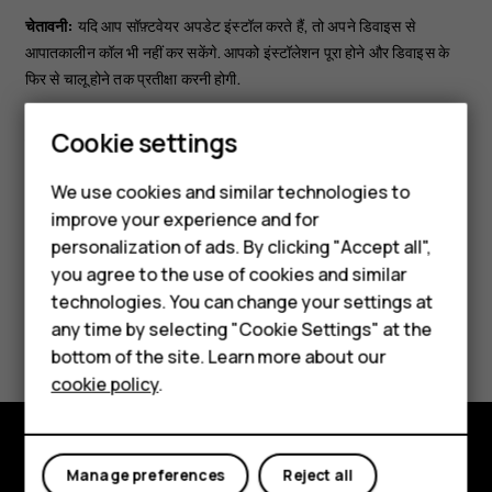
चेतावनी:
यदि आप सॉफ़्टवेयर अपडेट इंस्टॉल करते हैं, तो अपने डिवाइस से
आपातकालीन कॉल भी नहीं कर सकेंगे. आपको इंस्टॉलेशन पूरा होने और डिवाइस के
फिर से चालू होने तक प्रतीक्षा करनी होगी.
अपडेट शुरू करने से पहले, चार्जर कनेक्ट कर लें या सुनिश्चित कर लें कि डिवाइस की
Smartphones
Cookie settings
बैटरी में पर्याप्त पावर है और फिर वाई-फ़ाई से कनेक्ट करें, क्योंकि अपडेट पैकेज
आपका बहुत सारा मोबाइल डेटा खर्च कर सकते हैं.
Feature phones
We use cookies and similar technologies to
improve your experience and for
Phones for kids
personalization of ads. By clicking "Accept all",
Accessories
you agree to the use of cookies and similar
technologies. You can change your settings at
HMD Terra M
Did you find this helpful?
any time by selecting "Cookie Settings" at the
bottom of the site. Learn more about our
For business
Yes
No
cookie policy
.
Tablets
Manage preferences
Reject all
Explore