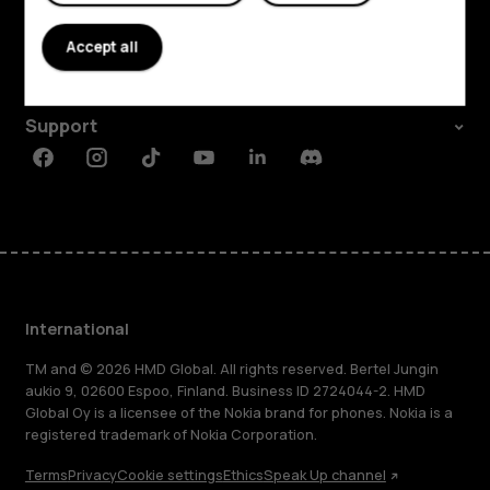
About
Accept all
Planet and people
Support
Facebook
Instagram
Tiktok
Youtube
Linkedin
Discord
International
TM and © 2026 HMD Global. All rights reserved. Bertel Jungin
aukio 9, 02600 Espoo, Finland. Business ID 2724044-2. HMD
Global Oy is a licensee of the Nokia brand for phones. Nokia is a
registered trademark of Nokia Corporation.
Terms
Privacy
Cookie settings
Ethics
Speak Up channel