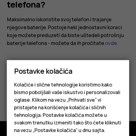
telefona?
telefona?
Maksimalno iskoristite svoj telefon i trajanje
njegove baterije. Postoje neki jednostavni koraci
koje možete preduzeti da biste uštedeli potrošnju
baterije telefona - možete da ih pročitate
ovde
.
Postavke kolačića
Kolačiće i slične tehnologije koristimo kako
Da li vam je ovo bilo korisno?
bismo poboljšali vaše iskustvo i personalizovali
oglase. Klikom na vezu „Prihvati sve” vi
Da
Ne
pristajete na korišćenje kolačića i sličnih
tehnologija. Postavke kolačića možete u
Pametni telefoni
svakom trenutku izmeniti tako što ćete kliknuti
na vezu „Postavke kolačića” u dnu sajta.
Klasični telefoni