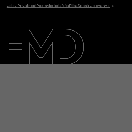
Uslovi
Privatnost
Postavke kolačića
Etika
Speak Up channel
O kompaniji
Podrška
Serbia