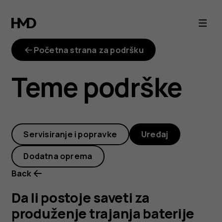
Da
li
Početna strana za podršku
postoje
Teme podrške
saveti
za
Servisiranje i popravke
Uređaj
produženje
Dodatna oprema
trajanja
Back
baterije
Da li postoje saveti za
produženje trajanja baterije