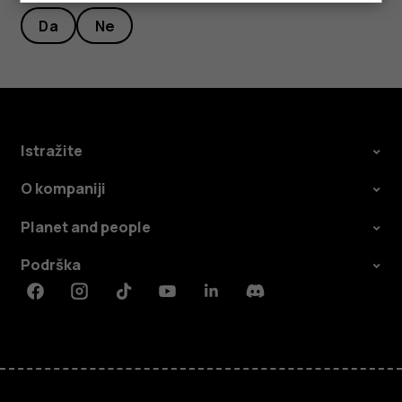
Da
Ne
Istražite
O kompaniji
Planet and people
Podrška
Facebook
Instagram
Tiktok
Youtube
Linkedin
Discord