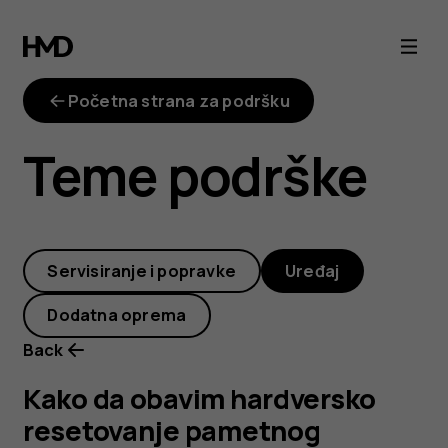
Kako
da
Početna strana za podršku
obavim
Teme podrške
hardversko
resetovanje
Servisiranje i popravke
Uređaj
pametnog
Dodatna oprema
telefona
Back
i
Kako da obavim hardversko
resetovanje pametnog