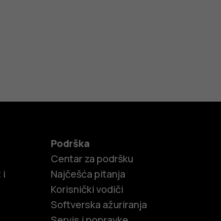
Podrška
Centar za podršku
 i
Najčešća pitanja
Korisnički vodiči
Softverska ažuriranja
Servis i popravke