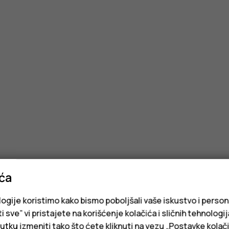
ića
logije koristimo kako bismo poboljšali vaše iskustvo i person
i sve” vi pristajete na korišćenje kolačića i sličnih tehnologi
ku izmeniti tako što ćete kliknuti na vezu „Postavke kolači