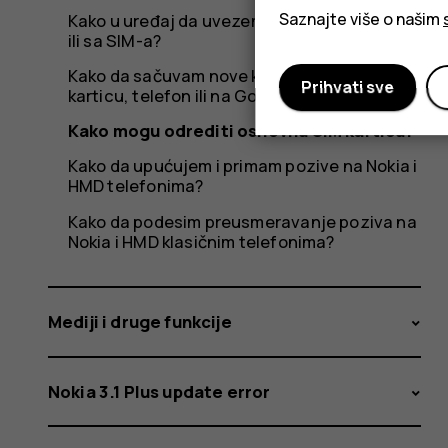
Saznajte više o našim
Kako u uređaj da uvezem kontakte iz pošte
ili sa SIM-a?
Kako da sačuvam nove kontakte na SIM
Prihvati sve
karticu, telefon ili na Google nalog?
Kako mogu odrediti osnovnu SIM karticu?
Kako da upućujem i primam pozive na Nokia i
HMD telefonima?
Kako da podesim preusmeravanje poziva na
Nokia i HMD klasičnim telefonima?
Mediji i druge funkcije
Nokia 3.1 Plus update error