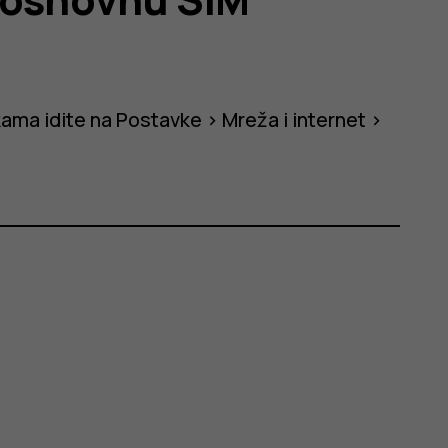
kama idite na
Postavke
>
Mreža i internet
>