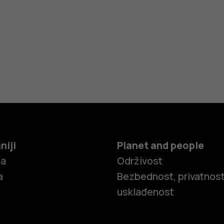
niji
Planet and people
ča
Održivost
a
Bezbednost, privatnost
usklađenost