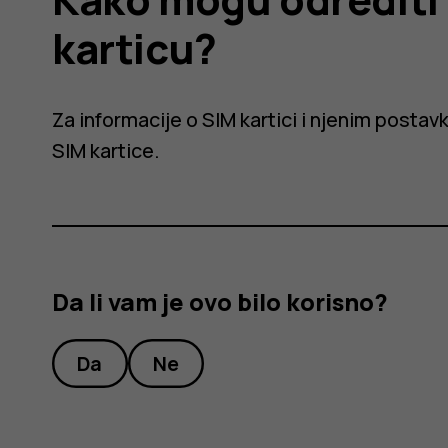
karticu?
Za informacije o SIM kartici i njenim postav
SIM kartice
.
Da li vam je ovo bilo korisno?
Da
Ne