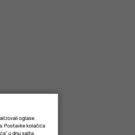
alizovali oglase.
ja. Postavke kolačića
ća” u dnu sajta.