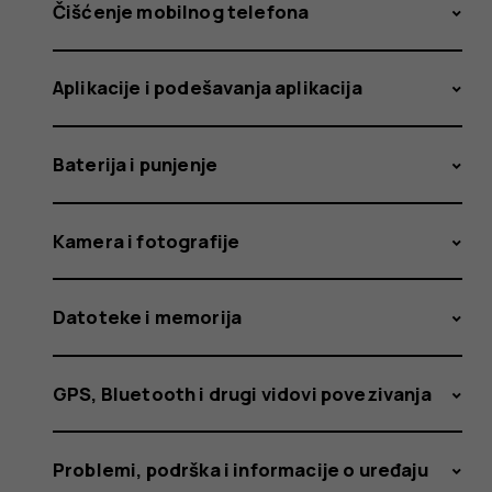
SIM
Čišćenje mobilnog telefona
Aplikacije i podešavanja aplikacija
karticu?
Baterija i punjenje
Kamera i fotografije
Datoteke i memorija
GPS, Bluetooth i drugi vidovi povezivanja
Problemi, podrška i informacije o uređaju