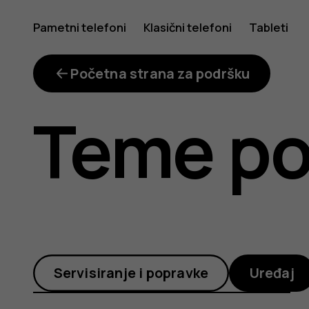
Kako
Pametni telefoni
Klasični telefoni
Tableti
mogu
Početna strana za podršku
Teme po
odrediti
osnovnu
Servisiranje i popravke
Uređaj