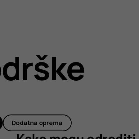
drške
Dodatna oprema
Kako mogu odrediti