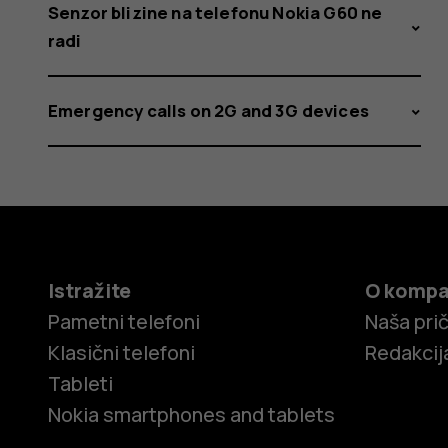
Senzor blizine na telefonu Nokia G60 ne
radi
Emergency calls on 2G and 3G devices
Istražite
O kompa
Pametni telefoni
Naša pri
Klasični telefoni
Redakcij
Tableti
Nokia smartphones and tablets