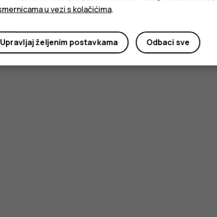
smernicama u vezi s kolačićima
.
Upravljaj željenim postavkama
Odbaci sve