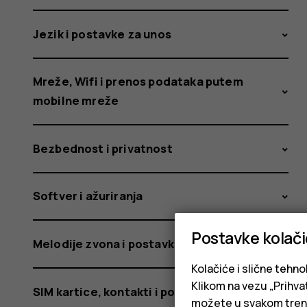
Jezik i postavke za unos
Mreže, Wifi i prenos podataka putem
mobilne mreže
Bezbednost i privatnost
Softver i ažuriranja
Postavke kolač
Melodije zvona i postavke personalizacije
Kolačiće i slične tehno
Klikom na vezu „Prihvat
SIM kartice, kontakti i pozivi
možete u svakom trenut