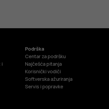
Podrška
Centar za podršku
 i
Najčešća pitanja
Korisnički vodiči
Softverska ažuriranja
Servis i popravke