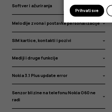
pristupn
Softver i ažuriranja
Prihvati sve
tačku?
Melodije zvona i postavke personalizacije
SIM kartice, kontakti i pozivi
Mediji i druge funkcije
Nokia 3.1 Plus update error
Senzor blizine na telefonu Nokia G60 ne
radi