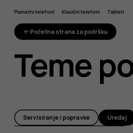
Kako
Pametni telefoni
Klasični telefoni
Tableti
mogu
Početna strana za podršku
Teme po
da
koristim
Servisiranje i popravke
Uređaj