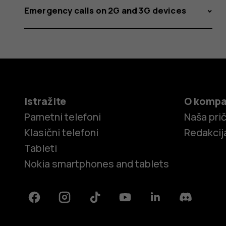
Emergency calls on 2G and 3G devices
Istražite
O kompa
Pametni telefoni
Naša pri
Klasični telefoni
Redakcij
Tableti
Nokia smartphones and tablets
Facebook
Instagram
Tiktok
Youtube
Linkedin
Discord