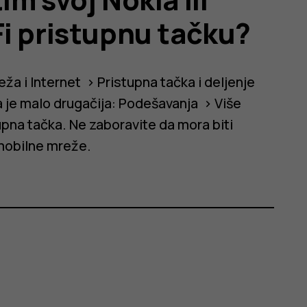
i pristupnu tačku?
eža i Internet
>
Pristupna tačka i deljenje
a je malo drugačija:
Podešavanja
>
Više
tupna tačka
. Ne zaboravite da mora biti
mobilne mreže.