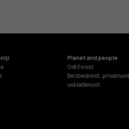
niji
Planet and people
ča
Održivost
a
Bezbednost, privatnost
usklađenost