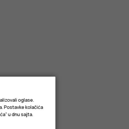
alizovali oglase.
ja. Postavke kolačića
ća” u dnu sajta.