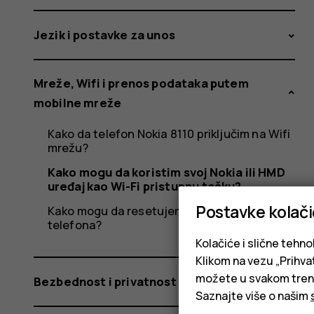
uređaj
Jezik i postavke za unos
kao
Mreže, Wifi i prenos podataka putem
mobilne mreže
Wi-
Kako da telefon Nokia 8110 priključim na Wifi
mrežu?
Kako mogu da koristim svoj Nokia ili HMD
uređaj kao Wi-Fi pristupnu tačku?
Fi
Postavke kolač
Kako mogu da resetujem mrežne postavke
telefona?
Kolačiće i slične tehno
Klikom na vezu „Prihvat
možete u svakom trenut
Bezbednost i privatnost
Saznajte više o našim