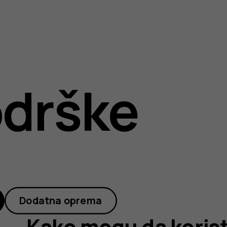
drške
Dodatna oprema
Kako mogu da koristi