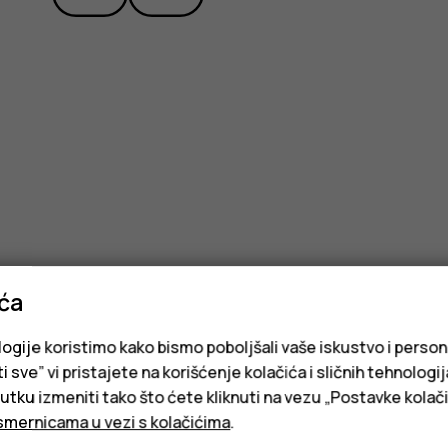
ića
logije koristimo kako bismo poboljšali vaše iskustvo i person
i sve” vi pristajete na korišćenje kolačića i sličnih tehnologi
ku izmeniti tako što ćete kliknuti na vezu „Postavke kolači
smernicama u vezi s kolačićima
.