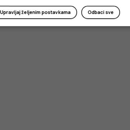
u
Upravljaj željenim postavkama
Odbaci sve