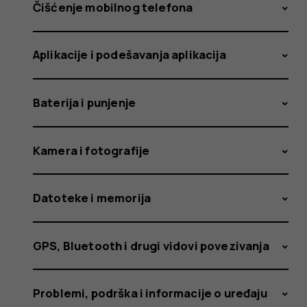
svoj
Čišćenje mobilnog telefona
Aplikacije i podešavanja aplikacija
Nokia
Baterija i punjenje
ili
Kamera i fotografije
Datoteke i memorija
HMD
GPS, Bluetooth i drugi vidovi povezivanja
Problemi, podrška i informacije o uređaju