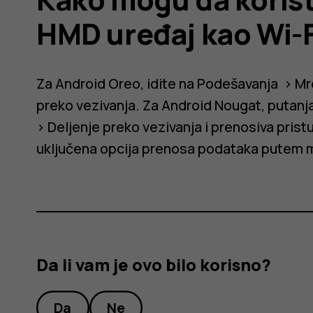
HMD uređaj kao Wi-F
Za Android Oreo, idite na
Podešavanja
>
Mr
preko vezivanja
. Za Android Nougat, putanj
>
Deljenje preko vezivanja i prenosiva pris
uključena opcija prenosa podataka putem 
Da li vam je ovo bilo korisno?
Da
Ne