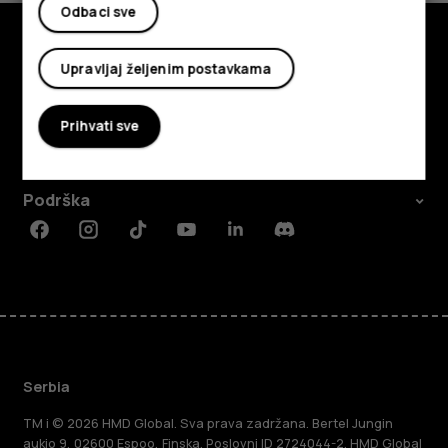
Odbaci sve
Upravljaj željenim postavkama
Istražite
O kompaniji
Prihvati sve
Planet and people
Podrška
Facebook
Instagram
Tiktok
Youtube
Linkedin
Discord
Serbia
TM i © 2026 HMD Global. Sva prava zadržana. Bertel Jungin
aukio 9, 02600 Espoo, Finska. Poslovni ID 2724044-2. HMD Global