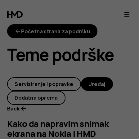
Kako
da
Početna strana za podršku
napravim
Teme podrške
snimak
ekrana
Servisiranje i popravke
Uređaj
na
Dodatna oprema
Nokia
Back
i
Kako da napravim snimak
ekrana na Nokia i HMD