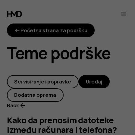
Kako
da
Početna strana za podršku
prenosim
Teme podrške
datoteke
između
Servisiranje i popravke
Uređaj
računara
Dodatna oprema
i
Back
telefona?
Kako da prenosim datoteke
između računara i telefona?