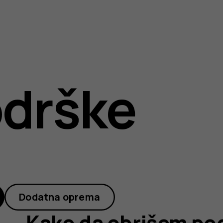
drške
Dodatna oprema
Kako da obrišem pod