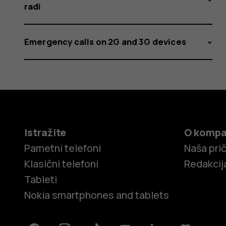
radi
Emergency calls on 2G and 3G devices
Istražite
O kompa
Pametni telefoni
Naša pri
Klasični telefoni
Redakcij
Tableti
Nokia smartphones and tablets