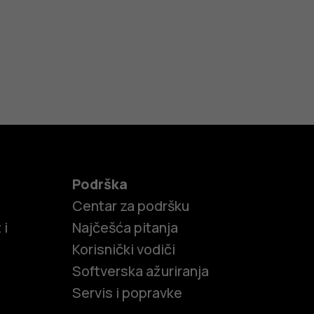
Podrška
Centar za podršku
 i
Najčešća pitanja
Korisnički vodiči
Softverska ažuriranja
Servis i popravke