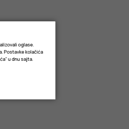
alizovali oglase.
ja. Postavke kolačića
ća” u dnu sajta.