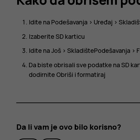
Idite na
Podešavanja
>
Uređaj
>
Skladiš
Izaberite SD karticu
Idite na
Još
>
Skladište
Podešavanja
>
F
Da biste obrisali sve podatke na SD karti
dodirnite
Obriši i formatiraj
Da li vam je ovo bilo korisno?