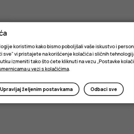
ića
logije koristimo kako bismo poboljšali vaše iskustvo i person
i sve” vi pristajete na korišćenje kolačića i sličnih tehnologi
ku izmeniti tako što ćete kliknuti na vezu „Postavke kolači
smernicama u vezi s kolačićima
.
Upravljaj željenim postavkama
Odbaci sve