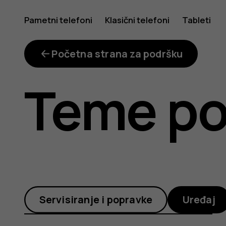
Kako
Pametni telefoni
Klasični telefoni
Tableti
da
Početna strana za podršku
Teme po
obrišem
podatke
Servisiranje i popravke
Uređaj