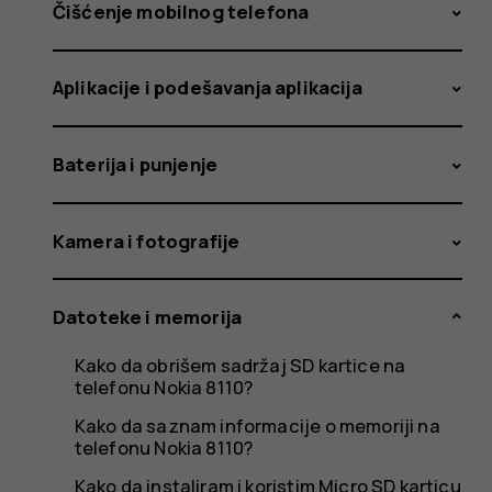
sa
Čišćenje mobilnog telefona
Aplikacije i podešavanja aplikacija
SD
Baterija i punjenje
kartice?
Kamera i fotografije
Datoteke i memorija
Kako da obrišem sadržaj SD kartice na
telefonu Nokia 8110?
Kako da saznam informacije o memoriji na
telefonu Nokia 8110?
Kako da instaliram i koristim Micro SD karticu