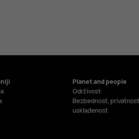
niji
Planet and people
ča
Održivost
a
Bezbednost, privatnost
usklađenost