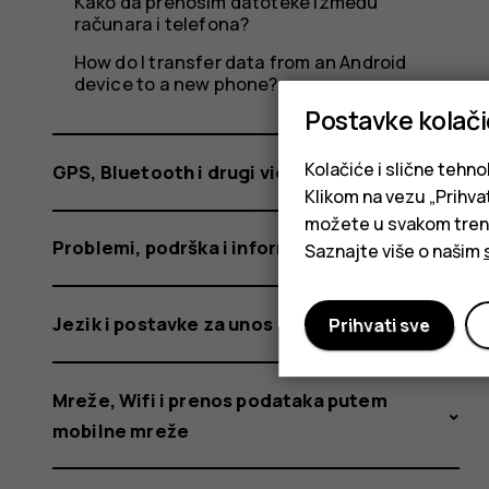
Kako da prenosim datoteke između
računara i telefona?
How do I transfer data from an Android
device to a new phone?
Postavke kolač
Kolačiće i slične tehno
GPS, Bluetooth i drugi vidovi povezivanja
Klikom na vezu „Prihvat
možete u svakom trenut
Problemi, podrška i informacije o uređaju
Saznajte više o našim
Jezik i postavke za unos
Prihvati sve
Mreže, Wifi i prenos podataka putem
mobilne mreže