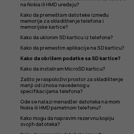
na Nokia ili HMD uređaju?
Kako da premeštam datoteke između
memorije za skladištenje telefona i
memorijske kartice?
Kako da uklonim SD karticu iz telefona?
Kako da premestim aplikacije na SD karticu?
Kako da obrišem podatke sa SD kartice?
Kako da instaliram MicroSD karticu?
Zašto je raspoloživi prostor za skladištenje
manji od iznosa navedenog u
specifikacijama telefona?
Gde se nalazi menadžer datoteka na mom
Nokia ili HMD pametnom telefonu?
Kako mogu da napravim rezervnu kopiju
svojih datoteka?