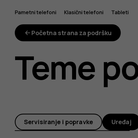
Moj
Pametni telefoni
Klasični telefoni
Tableti
telefon
Početna strana za podršku
Teme po
neće
da
Servisiranje i popravke
Uređaj