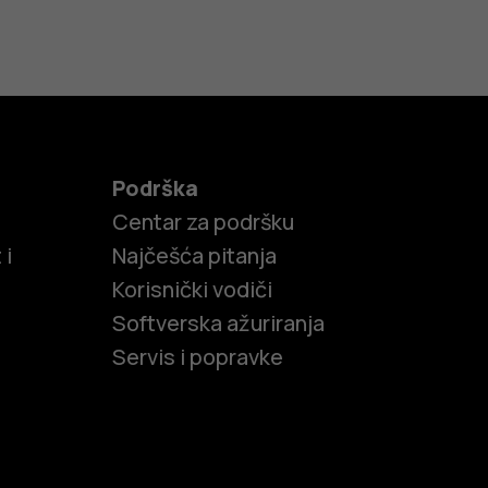
Podrška
Centar za podršku
 i
Najčešća pitanja
Korisnički vodiči
Softverska ažuriranja
Servis i popravke