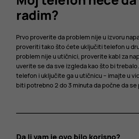
radim?
Prvo proverite da problem nije u izvoru napaj
proveriti tako što ćete uključiti telefon u dru
problem nije u utičnici, proverite kabl za nap
uverite se da sve izgleda kao što bi trebal
telefon i uključite ga u utičnicu – imajte u 
biti potrebno 2 do 3 minuta da počne da se 
Da li vam je ovo bilo korisno?