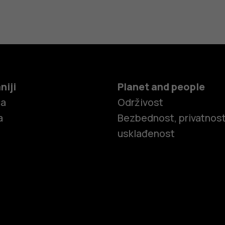
niji
Planet and people
ča
Održivost
a
Bezbednost, privatnost
usklađenost