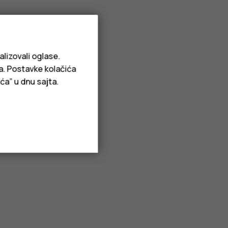
alizovali oglase.
ja. Postavke kolačića
ća” u dnu sajta.