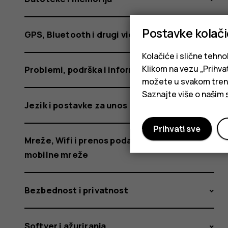
Postavke kolač
GPS, Bluetooth i drugi vidovi povezivanja
Kolačiće i slične tehno
Klikom na vezu „Prihvat
Problemi, podrška i informacije o uređaju
možete u svakom trenut
Saznajte više o našim
Jezik i postavke za unos
Prihvati sve
Mreže, Wifi i prenos podataka putem
mobilne mreže
Bezbednost i privatnost
Softver i ažuriranja