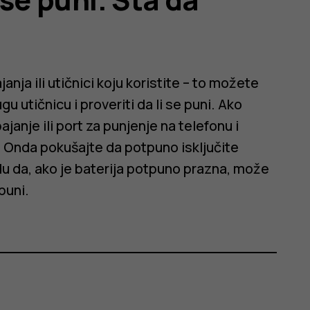
anja ili utičnici koju koristite – to možete
gu utičnicu i proveriti da li se puni. Ako
ajanje ili port za punjenje na telefonu i
o. Onda pokušajte da potpuno isključite
vidu da, ako je baterija potpuno prazna, može
puni.