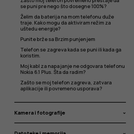
radim?
Zašto moj telefon povremeno prestaje da
se puni pre nego što dosegne 100%?
Želim da baterija na mom telefonu duže
traje. Kako mogu da aktiviram režim za
uštedu energije?
Punite brže sa Brzim punjenjem
Telefon se zagreva kada se puni ili kada ga
koristim.
Moj kabl za napajanje ne odgovara telefonu
Nokia 6.1 Plus. Šta da radim?
Zašto se moj telefon zagreva, zatvara
aplikacije ili povremeno usporava?
Kamera i fotografije
Datoteke i memorija