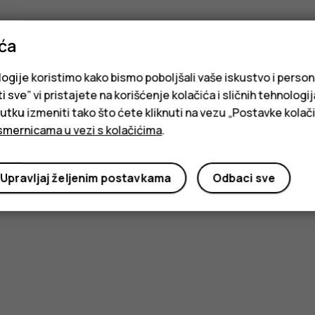
ića
logije koristimo kako bismo poboljšali vaše iskustvo i person
i sve” vi pristajete na korišćenje kolačića i sličnih tehnologi
ku izmeniti tako što ćete kliknuti na vezu „Postavke kolači
smernicama u vezi s kolačićima
.
Upravljaj željenim postavkama
Odbaci sve