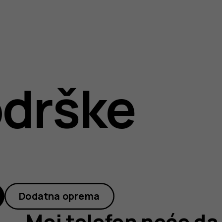
drške
Dodatna oprema
Moj telefon neće da 