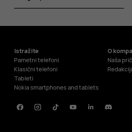
Istražite
O kompa
Pametni telefoni
Naša pri
Klasični telefoni
Redakcij
Tableti
Nokia smartphones and tablets
Facebook
Instagram
Tiktok
Youtube
Linkedin
Discord