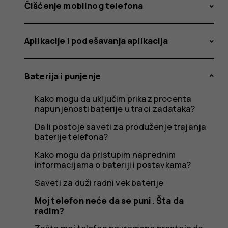
se
Čišćenje mobilnog telefona
Aplikacije i podešavanja aplikacija
puni.
Baterija i punjenje
Kako mogu da uključim prikaz procenta
Šta
napunjenosti baterije u traci zadataka?
Da li postoje saveti za produženje trajanja
baterije telefona?
Kako mogu da pristupim naprednim
da
informacijama o bateriji i postavkama?
Saveti za duži radni vek baterije
Moj telefon neće da se puni. Šta da
radim?