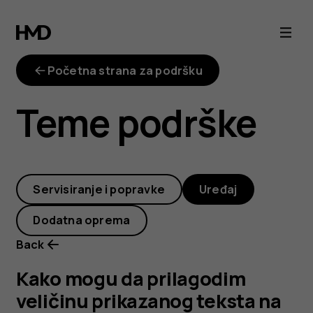
Kako
mogu
Početna strana za podršku
da
Teme podrške
prilagodim
veličinu
Servisiranje i popravke
Uređaj
prikazanog
Dodatna oprema
teksta
Back
na
Kako mogu da prilagodim
veličinu prikazanog teksta na