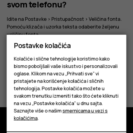
svom
svom telefonu?
telefonu?
Idite na
Postavke
>
Pristupačnost
>
Veličina fonta
.
Pomoću klizača i uzorka teksta odaberite željenu
veličinu fonta.
Postavke kolačića
Kolačiće i slične tehnologije koristimo kako
bismo poboljšali vaše iskustvo i personalizovali
Da li vam je ovo bilo korisno?
oglase. Klikom na vezu „Prihvati sve” vi
pristajete na korišćenje kolačića i sličnih
Da
Ne
tehnologija. Postavke kolačića možete u
Pametni telefoni
svakom trenutku izmeniti tako što ćete kliknuti
na vezu „Postavke kolačića” u dnu sajta.
Klasični telefoni
Saznajte više o našim
smernicama u vezi s
Tableti
kolačićima
.
Istražite