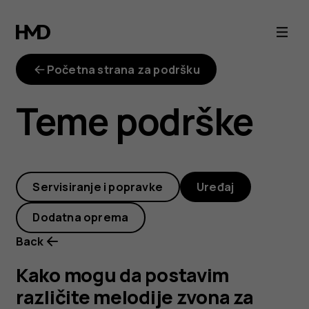
Kako
mogu
Početna strana za podršku
da
Teme podrške
postavim
različite
Servisiranje i popravke
Uređaj
melodije
Dodatna oprema
zvona
Back
za
Kako mogu da postavim
različite melodije zvona za