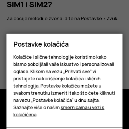
SIM1
SIM1 i SIM2?
i
Za opcije melodije zvona idite na
Postavke
>
Zvuk
.
SIM2?
Postavke kolačića
Da li vam je ovo bilo korisno?
Kolačiće i slične tehnologije koristimo kako
bismo poboljšali vaše iskustvo i personalizovali
Da
Ne
oglase. Klikom na vezu „Prihvati sve” vi
pristajete na korišćenje kolačića i sličnih
tehnologija. Postavke kolačića možete u
Pametni telefoni
svakom trenutku izmeniti tako što ćete kliknuti
na vezu „Postavke kolačića” u dnu sajta.
Klasični telefoni
Saznajte više o našim
smernicama u vezi s
Istražite
Tableti
kolačićima
.
O kompaniji