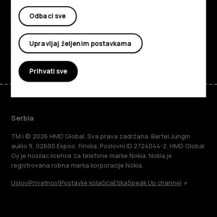
Planet and people
Odbaci sve
Podrška
Upravljaj željenim postavkama
Facebook
Instagram
Tiktok
Youtube
Linkedin
Discord
Prihvati sve
Serbia
TM i © 2026 HMD Global. Sva prava zadržana. Bertel Jungin
aukio 9, 02600 Espoo, Finska. Poslovni ID 2724044-2. HMD Global
Oy je nosilac licence za telefone marke Nokia. Nokia je
registrovana robna marka korporacije Nokia.
Uslovi
Privatnost
Postavke kolačića
Etika
Speak Up channel