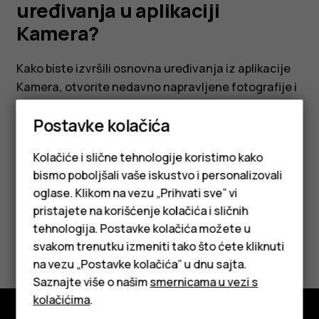
uređivanja
uređivanja u aplikaciji
Kamera?
u
Kako biste izvršili osnovna uređivanja iz aplikacije
aplikaciji
Kamera, otvorite nedavno napravljene fotografije i
dodirnite dugme za uređivanje.
Kamera?
Postavke kolačića
Kolačiće i slične tehnologije koristimo kako
bismo poboljšali vaše iskustvo i personalizovali
oglase. Klikom na vezu „Prihvati sve” vi
Da li vam je ovo bilo korisno?
pristajete na korišćenje kolačića i sličnih
tehnologija. Postavke kolačića možete u
Pametni telefoni
Da
Ne
svakom trenutku izmeniti tako što ćete kliknuti
na vezu „Postavke kolačića” u dnu sajta.
Klasični telefoni
Saznajte više o našim
smernicama u vezi s
Tableti
kolačićima
.