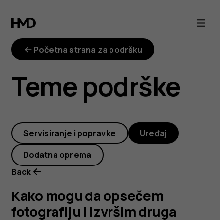
Kako
mogu
Početna strana za podršku
da
Teme podrške
opsečem
fotografiju
Servisiranje i popravke
Uređaj
i
Dodatna oprema
izvršim
Back
druga
Kako mogu da opsečem
fotografiju i izvršim druga