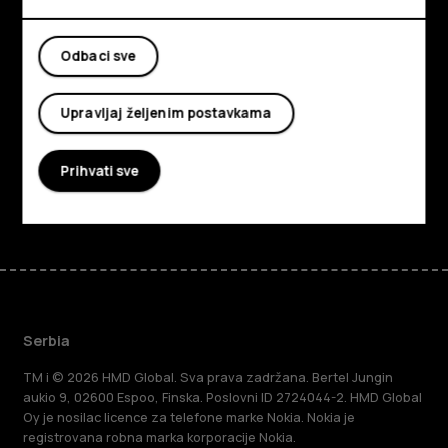
Istražite
Odbaci sve
O kompaniji
Planet and people
Upravljaj željenim postavkama
Podrška
Prihvati sve
Facebook
Instagram
Tiktok
Youtube
Linkedin
Discord
Serbia
TM i © 2026 HMD Global. Sva prava zadržana. Bertel Jungin
aukio 9, 02600 Espoo, Finska. Poslovni ID 2724044-2. HMD Global
Oy je nosilac licence za telefone marke Nokia. Nokia je
registrovana robna marka korporacije Nokia.