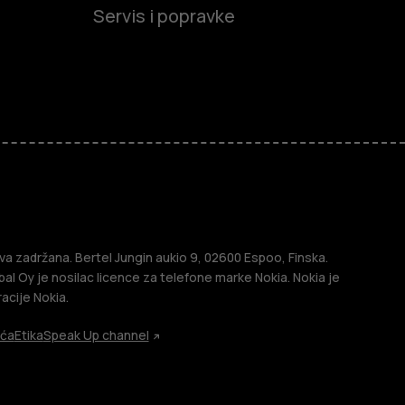
Servis i popravke
efoni
efoni
a zadržana. Bertel Jungin aukio 9, 02600 Espoo, Finska.
l Oy je nosilac licence za telefone marke Nokia. Nokia je
acije Nokia.
ića
Etika
Speak Up channel