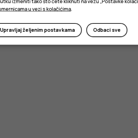
ku izmeniti tako što ćete kliknuti na vezu „Postavke kolači
smernicama u vezi s kolačićima
.
Upravljaj željenim postavkama
Odbaci sve