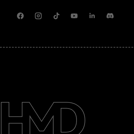
Facebook
Instagram
Tiktok
Youtube
Linkedin
Discord
O kompaniji
Podrška
Serbia