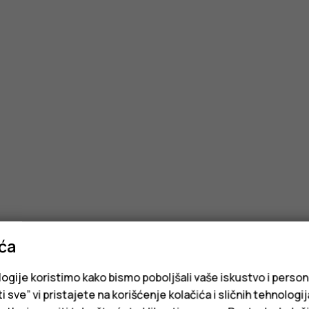
ića
logije koristimo kako bismo poboljšali vaše iskustvo i person
i sve” vi pristajete na korišćenje kolačića i sličnih tehnologi