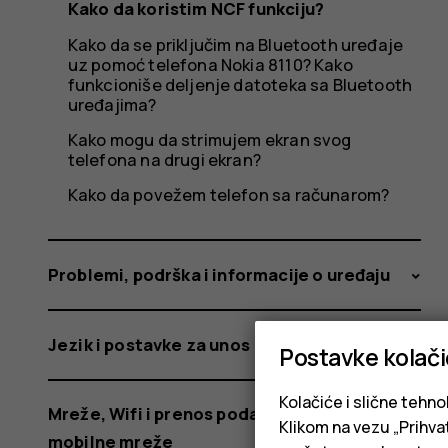
Kako da koristim NCF funkciju?
Kako da se priključim na Bluetooth uređaje
uz pomoć telefona Nokia 8110? Kako
funkcioniše deljenje datoteka sa Bluetooth
uređajima?
Kako mogu da strimujem ekran svog
telefona na drugi ekran?
Kako da povežem telefon sa računarom?
Problemi, podrška i informacije o uređaju
Jezik i postavke za unos
Postavke kolač
Kolačiće i slične tehno
Mreže, Wifi i prenos podataka putem
Klikom na vezu „Prihvat
mobilne mreže