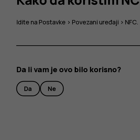
Idite na
Postavke
>
Povezani uređaji
>
NFC
.
Da li vam je ovo bilo korisno?
Da
Ne