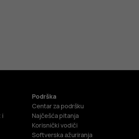
Podrška
Centar za podršku
 i
Najčešća pitanja
Korisnički vodiči
Softverska ažuriranja