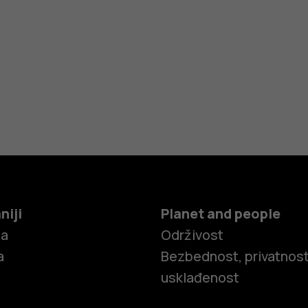
niji
Planet and people
ča
Održivost
a
Bezbednost, privatnost
usklađenost