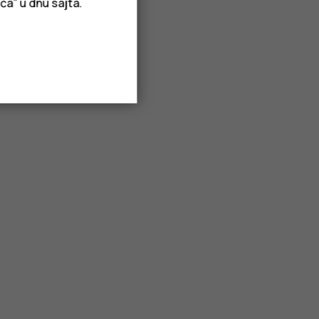
ća” u dnu sajta.