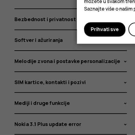
možete u svakom trenut
Saznajte više o našim
Bezbednost i privatnost
Prihvati sve
Softver i ažuriranja
Melodije zvona i postavke personalizacije
SIM kartice, kontakti i pozivi
Mediji i druge funkcije
Nokia 3.1 Plus update error