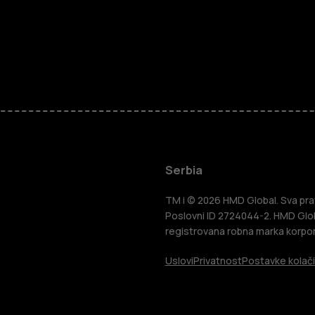
Pametni tel
Serbia
Klasični tel
TM i © 2026 HMD Global. Sva prav
Poslovni ID 2724044-2. HMD Globa
registrovana robna marka korpor
Tableti
Uslovi
Privatnost
Postavke kolač