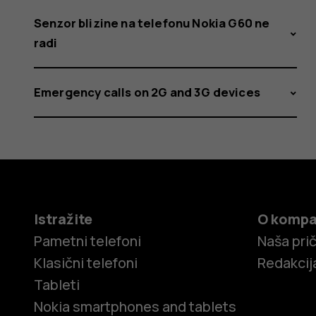
Senzor blizine na telefonu Nokia G60 ne
radi
Emergency calls on 2G and 3G devices
Istražite
O kompa
Pametni telefoni
Naša pri
Klasični telefoni
Redakcij
Tableti
Nokia smartphones and tablets