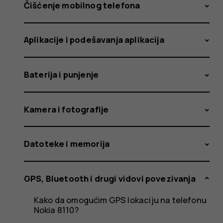
funkciju?
Čišćenje mobilnog telefona
Aplikacije i podešavanja aplikacija
Baterija i punjenje
Kamera i fotografije
Datoteke i memorija
GPS, Bluetooth i drugi vidovi povezivanja
Kako da omogućim GPS lokaciju na telefonu
Nokia 8110?