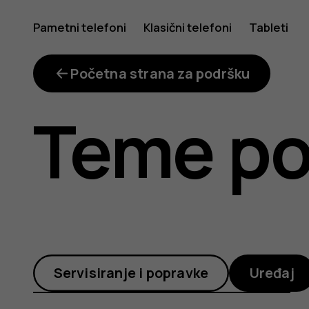
Kako
Pametni telefoni
Klasični telefoni
Tableti
da
Početna strana za podršku
Teme po
koristim
NCF
Servisiranje i popravke
Uređaj