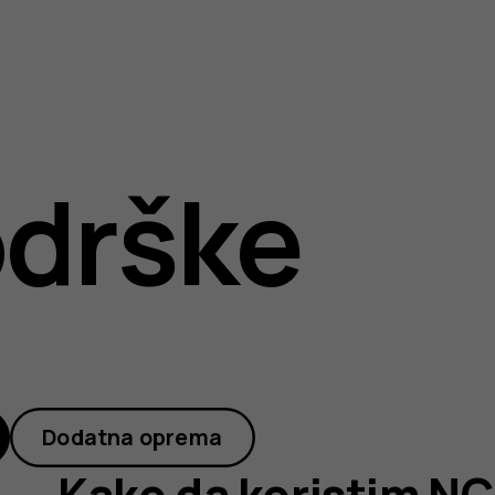
drške
Dodatna oprema
Kako da koristim NC