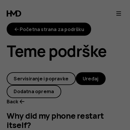
Why
did
Početna strana za podršku
my
Teme podrške
phone
restart
Servisiranje i popravke
Uređaj
itself?
Dodatna oprema
Back
Why did my phone restart
itself?