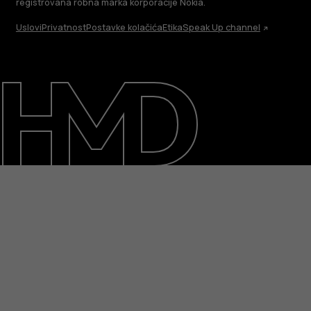
registrovana robna marka korporacije Nokia.
Uslovi
Privatnost
Postavke kolačića
Etika
Speak Up channel
O kompaniji
Podrška
Serbia