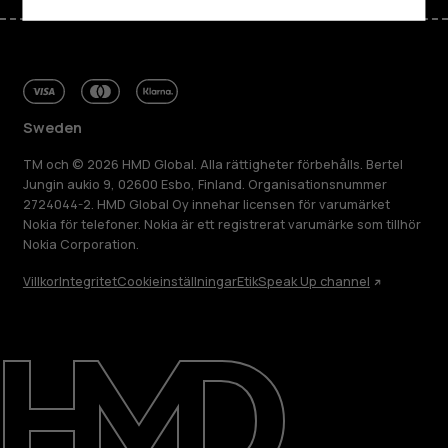
Sweden
TM och © 2026 HMD Global. Alla rättigheter förbehålls. Bertel
Jungin aukio 9, 02600 Esbo, Finland. Organisationsnummer
2724044-2. HMD Global Oy innehar licensen för varumärket
Nokia för telefoner. Nokia är ett registrerat varumärke som tillhör
Nokia Corporation.
Villkor
Integritet
Cookieinställningar
Etik
Speak Up channel
Om
Reparera, återanvända, återvinna
Hållbarhet
Kundservice
Sweden