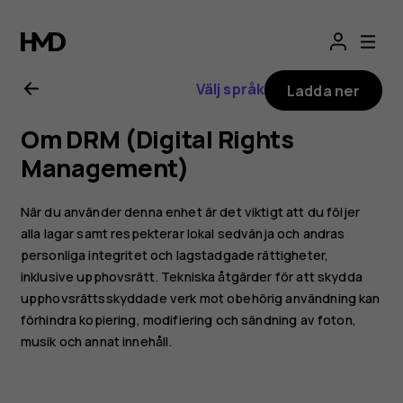
Användarhandbo
för
Välj språk
Ladda ner
Nokia
Om DRM (Digital Rights
2.1
Management)
När du använder denna enhet är det viktigt att du följer
alla lagar samt respekterar lokal sedvänja och andras
personliga integritet och lagstadgade rättigheter,
inklusive upphovsrätt. Tekniska åtgärder för att skydda
upphovsrättsskyddade verk mot obehörig användning kan
förhindra kopiering, modifiering och sändning av foton,
musik och annat innehåll.