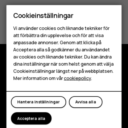
Cookieinställningar
Smartphones
Var detta till hjälp?
Vi använder cookies och liknande tekniker för
Mobiltelefoner
att förbättra din upplevelse och för att visa
Ja
Nej
anpassade annonser. Genom att klicka på
Tillbehör
Acceptera alla så godkänner du användandet
av cookies och liknande tekniker. Du kan ändra
HMD Terra M
dina inställningar när som helst genom att välja
Utforska
Surfplattor
Cookieinställningar längst ner på webbplatsen.
Om
Mer information om vår
cookiepolicy
.
Mitt konto
Planet and people
Kundservice
Hantera inställningar
Avvisa alla
Facebook
Instagram
Tiktok
Youtube
Linkedin
Discord
Acceptera alla