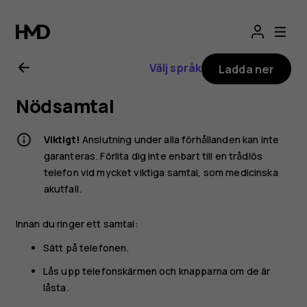
Användarhandbo
för
Välj språk
Ladda ner
Nokia
Nödsamtal
2.1
Viktigt!
Anslutning under alla förhållanden kan inte
garanteras. Förlita dig inte enbart till en trådlös
telefon vid mycket viktiga samtal, som medicinska
akutfall.
Innan du ringer ett samtal:
Sätt på telefonen.
Lås upp telefonskärmen och knapparna om de är
låsta.