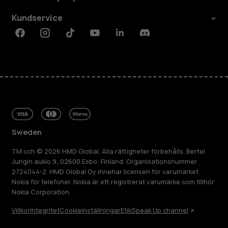
Kundservice
Facebook
Instagram
Tiktok
Youtube
Linkedin
Discord
Sweden
TM och © 2026 HMD Global. Alla rättigheter förbehålls. Bertel
Jungin aukio 9, 02600 Esbo, Finland. Organisationsnummer
2724044-2. HMD Global Oy innehar licensen för varumärket
Nokia för telefoner. Nokia är ett registrerat varumärke som tillhör
Nokia Corporation.
Villkor
Integritet
Cookieinställningar
Etik
Speak Up channel