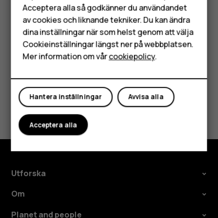
Tillbehör
nummerbegränsning eller begränsad grupp.
Acceptera alla så godkänner du användandet
av cookies och liknande tekniker. Du kan ändra
HMD Terra M
Prova att ringa ett Internetsamtal om du har åtkomst
till Internet men mobilnätverket inte är tillgängligt.
dina inställningar när som helst genom att välja
Surfplattor
Cookieinställningar längst ner på webbplatsen.
Mer information om vår
cookiepolicy
.
Mitt konto
Hantera inställningar
Avvisa alla
Var detta till hjälp?
Acceptera alla
Ja
Nej
Utforska
Om
Planet and people