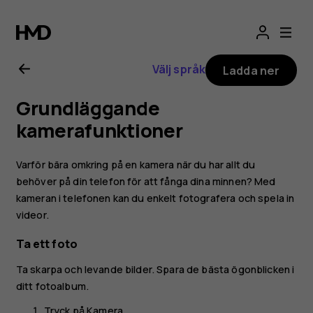
Användarhandbo
för
Välj språk
Ladda ner
Nokia
Grundläggande
2.1
kamerafunktioner
Varför bära omkring på en kamera när du har allt du
behöver på din telefon för att fånga dina minnen? Med
kameran i telefonen kan du enkelt fotografera och spela in
videor.
Ta ett foto
Ta skarpa och levande bilder. Spara de bästa ögonblicken i
ditt fotoalbum.
Tryck på
Kamera
.