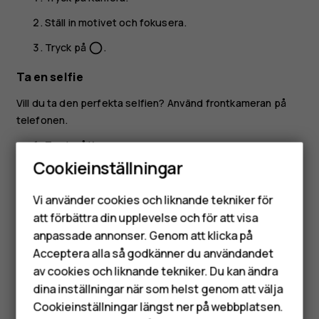
Ställ in motivet och fokusera.
Tryck på
.
panorama_fish_eye
Ta en selfie
Vill du ta den perfekta selfien? Använd frontkameran på
telefonen.
Tryck på
Kamera
.
Cookieinställningar
Tryck på
för att växla till frontkameran.
Smartphones
Ställ in motivet och fokusera.
Vi använder cookies och liknande tekniker för
Mobiltelefoner
att förbättra din upplevelse och för att visa
Tryck på
.
panorama_fish_eye
anpassade annonser. Genom att klicka på
Tillbehör
Acceptera alla så godkänner du användandet
av cookies och liknande tekniker. Du kan ändra
HMD Terra M
dina inställningar när som helst genom att välja
Surfplattor
Cookieinställningar längst ner på webbplatsen.