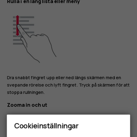
Rulla i en lång lista eller meny
Dra snabbt fingret upp eller ned längs skärmen med en
svepande rörelse och lyft fingret. Tryck på skärmen för att
stoppa rullningen.
Zooma in och ut
Cookieinställningar
Smartphones