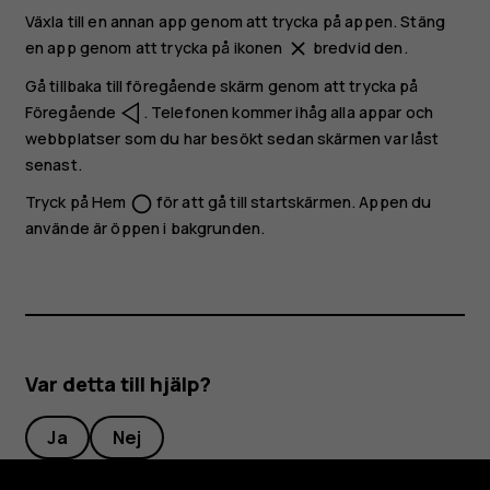
Växla till en annan app genom att trycka på appen. Stäng
en app genom att trycka på ikonen
bredvid den.
close
Gå tillbaka till föregående skärm genom att trycka på
Föregående
. Telefonen kommer ihåg alla appar och
webbplatser som du har besökt sedan skärmen var låst
senast.
Tryck på Hem
för att gå till startskärmen. Appen du
panorama_fish_eye
använde är öppen i bakgrunden.
Var detta till hjälp?
Ja
Nej