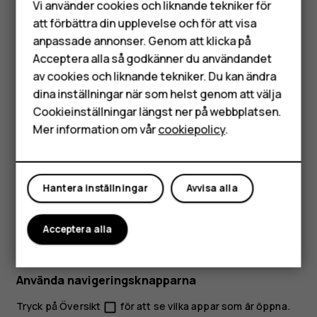
Vi använder cookies och liknande tekniker för
Mobiltelefoner
att förbättra din upplevelse och för att visa
anpassade annonser. Genom att klicka på
Tillbehör
Acceptera alla så godkänner du användandet
av cookies och liknande tekniker. Du kan ändra
HMD Terra M
dina inställningar när som helst genom att välja
Placera två fingrar på ett objekt, till exempel en karta, ett
Surfplattor
Cookieinställningar längst ner på webbplatsen.
foto eller en webbsida, och dra isär eller ihop fingrarna.
Mer information om vår
cookiepolicy
.
Låsa skärmorienteringen
Mitt konto
Skärmen roteras automatiskt när du vänder telefonen 90
Hantera inställningar
Avvisa alla
grader.
Lås skärmen i stående läge genom att svepa nedåt från
Acceptera alla
skärmens överkant och tryck på
Autorotera
för att växla till
Stående
.
Använda navigeringsknapparna
Tryck på Översikt
för att se vilka appar som är öppna.
check_box_outline_blank