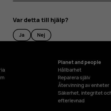
Var detta till hjälp?
Ja
Nej
Planet and people
ria
Hållbarhet
um
Reparera själv
Återvinning av enheter
Säkerhet, integritet oc
efterlevnad