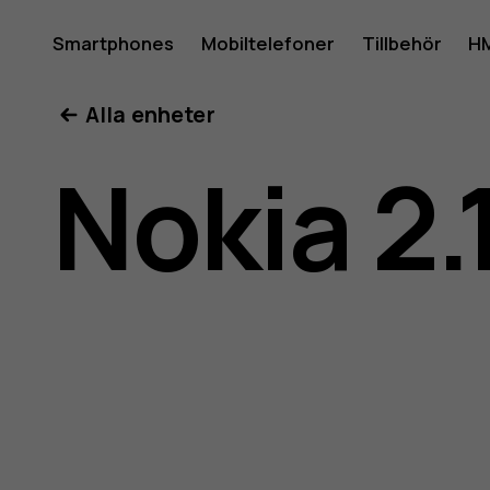
Använda
Smartphones
Mobiltelefoner
Tillbehör
HM
Mitt konto
Alla enheter
för
Nokia 2.
Nokia
2.1