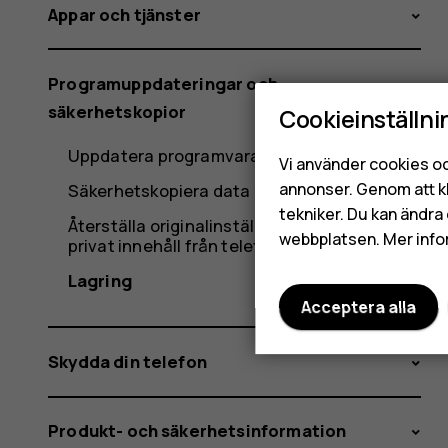
Appar och tjänster
Programuppdateringar och
säkerhetskopior
Cookieinställni
Uppdatera programvaran i telefonen
Vi använder cookies oc
annonser. Genom att k
Säkerhetskopiera data
tekniker. Du kan ändra 
Återställa originalinställningar och ta bort
webbplatsen. Mer info
privat innehåll från telefonen
Lagring
Acceptera alla
Skydda din telefon
Produkt- och säkerhetsinformation