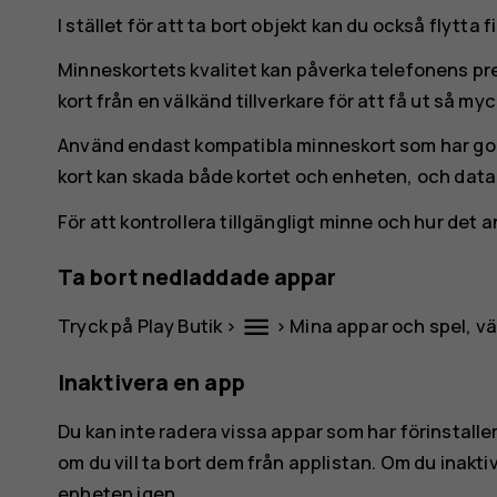
I stället för att ta bort objekt kan du också flytta f
Minneskortets kvalitet kan påverka telefonens p
kort från en välkänd tillverkare för att få ut så my
Använd endast kompatibla minneskort som har go
kort kan skada både kortet och enheten, och data 
För att kontrollera tillgängligt minne och hur det 
Ta bort nedladdade appar
menu
Tryck på
Play Butik
>
>
Mina appar och spel
, v
Inaktivera en app
Du kan inte radera vissa appar som har förinstall
om du vill ta bort dem från applistan. Om du inakti
enheten igen.