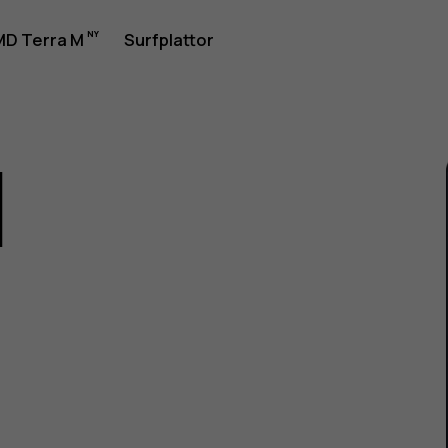
rhandbok
D Terra M
Surfplattor
1