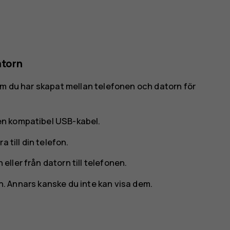
atorn
om du har skapat mellan telefonen och datorn för
 en kompatibel USB-kabel.
 till din telefon.
 eller från datorn till telefonen.
nen. Annars kanske du inte kan visa dem.