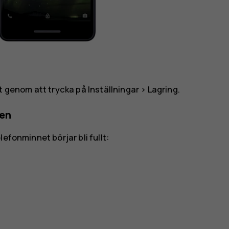
gt genom att trycka på
Inställningar
>
Lagring
.
nen
efonminnet börjar bli fullt: