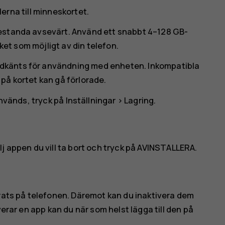
ilerna till minneskortet.
restanda avsevärt. Använd ett snabbt 4–128 GB-
cket som möjligt av din telefon.
dkänts för användning med enheten. Inkompatibla
på kortet kan gå förlorade.
används, tryck på
Inställningar
>
Lagring
.
älj appen du vill ta bort och tryck på
AVINSTALLERA
.
erats på telefonen. Däremot kan du inaktivera dem
verar en app kan du när som helst lägga till den på