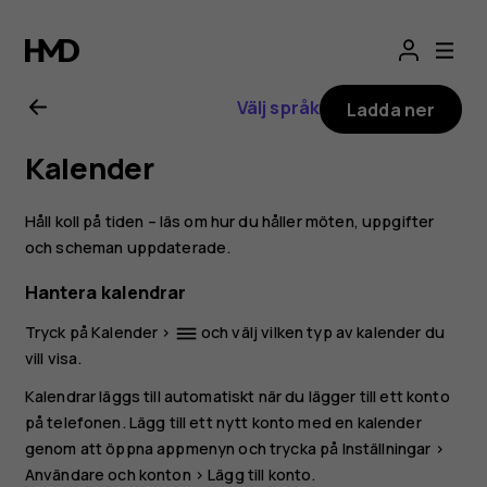
Användarhandbo
för
Välj språk
Ladda ner
Nokia
Kalender
2.1
Håll koll på tiden – läs om hur du håller möten, uppgifter
och scheman uppdaterade.
Hantera kalendrar
Tryck på
Kalender
>
och välj vilken typ av kalender du
dehaze
vill visa.
Kalendrar läggs till automatiskt när du lägger till ett konto
på telefonen. Lägg till ett nytt konto med en kalender
genom att öppna appmenyn och trycka på
Inställningar
>
Användare och konton
>
Lägg till konto
.