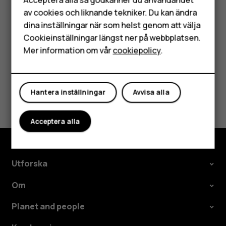
Tryck på händelsen.
av cookies och liknande tekniker. Du kan ändra
HMD Terra M
Tryck på
>
Radera
.
more_vert
dina inställningar när som helst genom att välja
Surfplattor
Cookieinställningar längst ner på webbplatsen.
Mer information om vår
cookiepolicy
.
Mitt konto
Var detta till hjälp?
Hantera inställningar
Avvisa alla
Ja
Nej
Acceptera alla
Utforska
Om
Planet and people