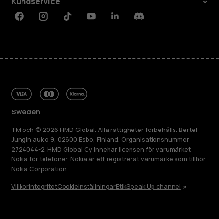
Kundservice
Facebook
Instagram
Tiktok
Youtube
Linkedin
Discord
Sweden
TM och © 2026 HMD Global. Alla rättigheter förbehålls. Bertel
Jungin aukio 9, 02600 Esbo, Finland. Organisationsnummer
2724044-2. HMD Global Oy innehar licensen för varumärket
Nokia för telefoner. Nokia är ett registrerat varumärke som tillhör
Nokia Corporation.
Villkor
Integritet
Cookieinställningar
Etik
Speak Up channel
Om