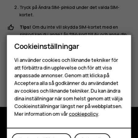
Tryck på
Ändra SIM-pinkod
under det valda SIM-
kortet.
Tips!
Om du inte vill skydda SIM-kortet med en
pinkod kan du ange
Lås SIM-kort
till
Av
och ange din
befintliga pinkod.
Cookieinställningar
Smartphones
Vi använder cookies och liknande tekniker för
Mobiltelefoner
att förbättra din upplevelse och för att visa
anpassade annonser. Genom att klicka på
Tillbehör
Acceptera alla så godkänner du användandet
Var detta till hjälp?
av cookies och liknande tekniker. Du kan ändra
HMD Terra M
dina inställningar när som helst genom att välja
Ja
Nej
Surfplattor
Cookieinställningar längst ner på webbplatsen.
Mer information om vår
cookiepolicy
.
Mitt konto
Utforska