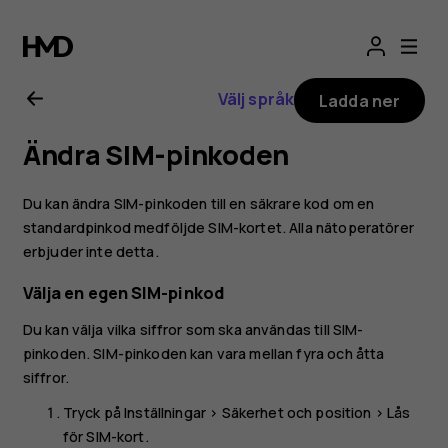
Användarhandbo
för
Välj språk
Ladda ner
Nokia
Ändra SIM-pinkoden
2.1
Du kan ändra SIM-pinkoden till en säkrare kod om en
standardpinkod medföljde SIM-kortet. Alla nätoperatörer
erbjuder inte detta.
Välja en egen SIM-pinkod
Du kan välja vilka siffror som ska användas till SIM-
pinkoden. SIM-pinkoden kan vara mellan fyra och åtta
siffror.
Tryck på
Inställningar
>
Säkerhet och position
>
Lås
för SIM-kort
.