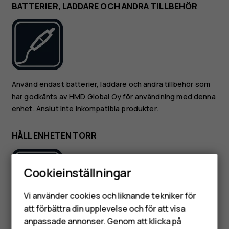
BATTERIER, LADDARE OCH ANDRA TILLBEHÖR
Använd endast batterier, laddare och andra tillbehör som
har godkänts av HMD Global Oy för användning med denna
enhet. Anslut inte inkompatibla produkter.
HÅLL ENHETEN TORR
Cookieinställningar
Smartphones
Vi använder cookies och liknande tekniker för
Mobiltelefoner
att förbättra din upplevelse och för att visa
Om din enhet är vattentålig, se IP-märkningen i enhetens
anpassade annonser. Genom att klicka på
tekniska specifikationer för mer detaljerad information.