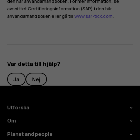
den här användarhandboken. För mer information, se
avsnittet Certifieringsinformation (SAR) i den här
användarhandboken eller gå till
www.sar-tick.com
.
Var detta till hjälp?
Ja
Nej
Utforska
Om
Planet and people