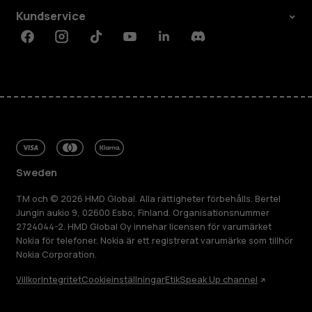
Kundservice
Facebook
Instagram
Tiktok
Youtube
Linkedin
Discord
Sweden
TM och © 2026 HMD Global. Alla rättigheter förbehålls. Bertel
Jungin aukio 9, 02600 Esbo, Finland. Organisationsnummer
2724044-2. HMD Global Oy innehar licensen för varumärket
Nokia för telefoner. Nokia är ett registrerat varumärke som tillhör
Nokia Corporation.
Villkor
Integritet
Cookieinställningar
Etik
Speak Up channel