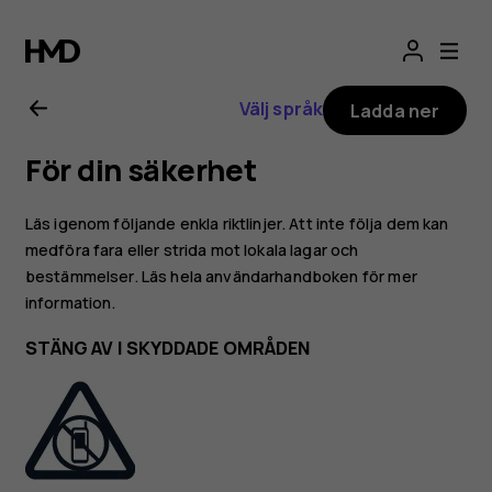
Användarhandbo
för
Välj språk
Ladda ner
Nokia
För din säkerhet
2.1
Läs igenom följande enkla riktlinjer. Att inte följa dem kan
medföra fara eller strida mot lokala lagar och
bestämmelser. Läs hela användarhandboken för mer
information.
STÄNG AV I SKYDDADE OMRÅDEN