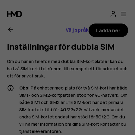
Användarhandbo
för
Välj språk
Ladda ner
Nokia
Inställningar för dubbla SIM
2.1
Om du har en telefon med dubbla SIM-kortplatser kan du
ha två SIM-kort i telefonen, till exempel ett för arbetet och
ett för privat bruk.
Obs!
På enheter med plats för två SIM-kort har både
SIM1- och SIM2-kortplatsen stöd för 4G-nätverk. Om
både SIM1 och SIM2 är LTE SIM-kort har det primära
SIM-kortet stöd för 4G/3G/2G-nätverk, medan det
andra SIM-kortet endast har stöd för 3G/2G. Om du
vill ha mer information om dina SIM-kort kontaktar du
tjänsteleverantören.