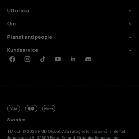
Utforska
Om
Planet and people
Kundservice
Facebook
Instagram
Tiktok
Youtube
Linkedin
Discord
Sweden
TM och © 2026 HMD Global. Alla rättigheter förbehålls. Bertel
Jungin aukio 9, 02600 Esbo, Finland. Organisationsnummer