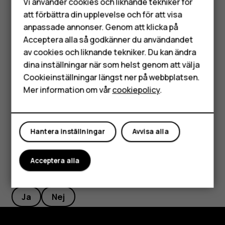
Vi använder cookies och liknande tekniker för
Byta namn på ett SIM-kort
Mobiltelefoner
att förbättra din upplevelse och för att visa
Tryck på det SIM-kort du vill byta namn på och skriv ett
anpassade annonser. Genom att klicka på
Tillbehör
nytt namn.
Acceptera alla så godkänner du användandet
av cookies och liknande tekniker. Du kan ändra
HMD Terra M
Välj vilket SIM-kort du vill använda för samtal och
dina inställningar när som helst genom att välja
dataanslutning
Surfplattor
Cookieinställningar längst ner på webbplatsen.
Tryck på inställningen du vill ändra under
Önskat SIM för
Mer information om vår
cookiepolicy
.
och välj önskat SIM-kort.
Mitt konto
Hantera inställningar
Avvisa alla
Acceptera alla
Var detta till hjälp?
Ja
Nej