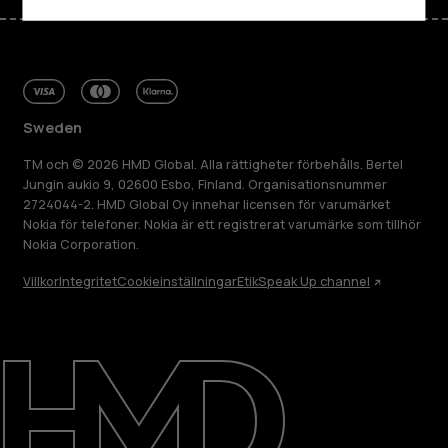
Sweden
TM och © 2026 HMD Global. Alla rättigheter förbehålls. Bertel
Jungin aukio 9, 02600 Esbo, Finland. Organisationsnummer
2724044-2. HMD Global Oy innehar licensen för varumärket
Nokia för telefoner. Nokia är ett registrerat varumärke som tillhör
Nokia Corporation.
Villkor
Integritet
Cookieinställningar
Etik
Speak Up channel
Om
Reparera, återanvända, återvinna
Hållbarhet
Kundservice
Sweden