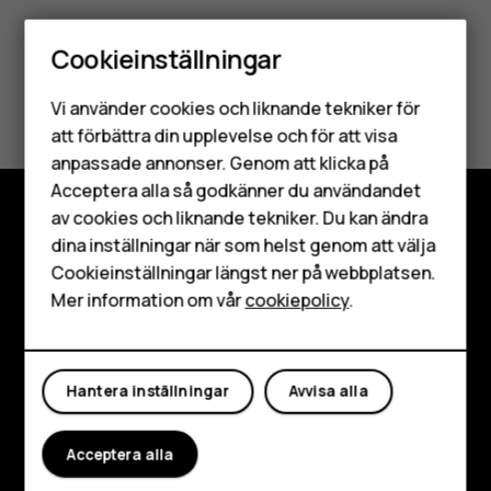
Cookieinställningar
Smartphones
Var detta till hjälp?
Vi använder cookies och liknande tekniker för
Mobiltelefoner
att förbättra din upplevelse och för att visa
Ja
Nej
anpassade annonser. Genom att klicka på
Tillbehör
Acceptera alla så godkänner du användandet
av cookies och liknande tekniker. Du kan ändra
HMD Terra M
dina inställningar när som helst genom att välja
Utforska
Surfplattor
Cookieinställningar längst ner på webbplatsen.
Om
Mer information om vår
cookiepolicy
.
Mitt konto
Planet and people
Kundservice
Hantera inställningar
Avvisa alla
Facebook
Instagram
Tiktok
Youtube
Linkedin
Discord
Acceptera alla