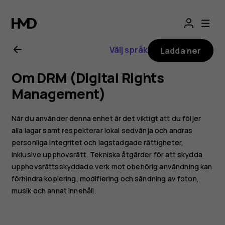
Användarhandbo
för
Välj språk
Ladda ner
Nokia
Om DRM (Digital Rights
2.1
Management)
När du använder denna enhet är det viktigt att du följer
alla lagar samt respekterar lokal sedvänja och andras
personliga integritet och lagstadgade rättigheter,
inklusive upphovsrätt. Tekniska åtgärder för att skydda
upphovsrättsskyddade verk mot obehörig användning kan
förhindra kopiering, modifiering och sändning av foton,
musik och annat innehåll.