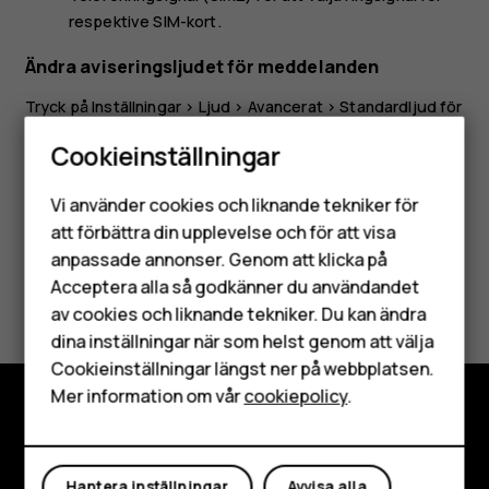
respektive SIM-kort.
Ändra aviseringsljudet för meddelanden
Tryck på
Inställningar
>
Ljud
>
Avancerat
>
Standardljud för
meddelanden
.
Cookieinställningar
Smartphones
Vi använder cookies och liknande tekniker för
Mobiltelefoner
att förbättra din upplevelse och för att visa
anpassade annonser. Genom att klicka på
Tillbehör
Var detta till hjälp?
Acceptera alla så godkänner du användandet
av cookies och liknande tekniker. Du kan ändra
HMD Terra M
dina inställningar när som helst genom att välja
Ja
Nej
Surfplattor
Cookieinställningar längst ner på webbplatsen.
Mer information om vår
cookiepolicy
.
Mitt konto
Utforska
Om
Hantera inställningar
Avvisa alla