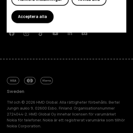
Planet and people
Acceptera alla
Kundservice
Facebook
Instagram
Tiktok
Youtube
Linkedin
Discord
Sweden
TM och © 2026 HMD Global. Alla rättigheter förbehålls. Bertel
Jungin aukio 9, 02600 Esbo, Finland. Organisationsnummer
2724044-2. HMD Global Oy innehar licensen för varumärket
Nokia för telefoner. Nokia är ett registrerat varumärke som tillhör
Nokia Corporation.