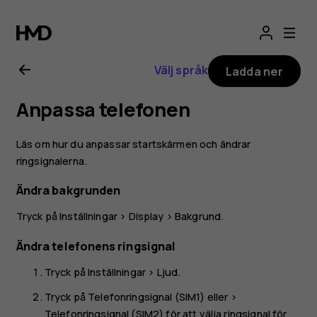
Användarhandbo
för
Välj språk
Ladda ner
Nokia
Anpassa telefonen
2.1
Läs om hur du anpassar startskärmen och ändrar
ringsignalerna.
Ändra bakgrunden
Tryck på
Inställningar
>
Display
>
Bakgrund
.
Ändra telefonens ringsignal
Tryck på
Inställningar
>
Ljud
.
Tryck på
Telefonringsignal (SIM1)
eller >
Telefonringsignal (SIM2)
för att välja ringsignal för