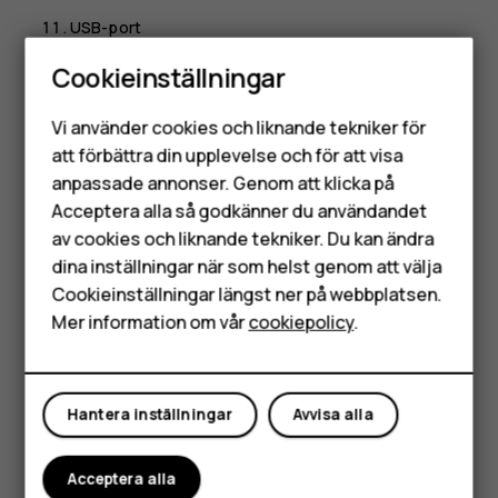
USB-port
Vissa tillbehör som nämns i denna användarhandbok, till
Cookieinställningar
exempel laddare, headset och datakabel, kanske säljs
Smartphones
separat.
Vi använder cookies och liknande tekniker för
Mobiltelefoner
att förbättra din upplevelse och för att visa
Delar och kontakter, magnetism
anpassade annonser. Genom att klicka på
Tillbehör
Anslut inte enheten till produkter som genererar en
Acceptera alla så godkänner du användandet
utsignal, eftersom denna kan skada enheten. Anslut ingen
av cookies och liknande tekniker. Du kan ändra
HMD Terra M
spänningskälla till ljudkontakten. Tänk på volymnivån om
dina inställningar när som helst genom att välja
Surfplattor
du ansluter en extern enhet eller ett headset som inte har
Cookieinställningar längst ner på webbplatsen.
godkänts för användning med denna enhet via
Mer information om vår
cookiepolicy
.
ljudkontakten.
Mitt konto
Delar av enheten är magnetiska. Enheten kan dra till sig
material som innehåller metall. Placera inte kreditkort och
Hantera inställningar
Avvisa alla
andra kort med magnetremsa nära enheten under en
längre tid i sträck eftersom kortet kan skadas.
Acceptera alla