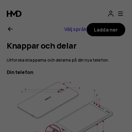
Användarhandbo
för
Välj språk
Ladda ner
Nokia
Knappar och delar
2.1
Utforska knapparna och delarna på din nya telefon.
Din telefon