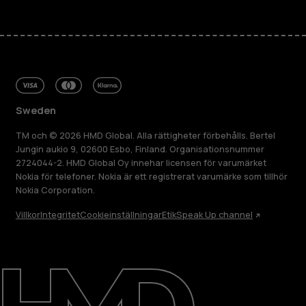
Sweden
TM och © 2026 HMD Global. Alla rättigheter förbehålls. Bertel
Jungin aukio 9, 02600 Esbo, Finland. Organisationsnummer
2724044-2. HMD Global Oy innehar licensen för varumärket
Nokia för telefoner. Nokia är ett registrerat varumärke som tillhör
Nokia Corporation.
Villkor
Integritet
Cookieinställningar
Etik
Speak Up channel
Om
Reparera, återanvända, återvinna
Hållbarhet