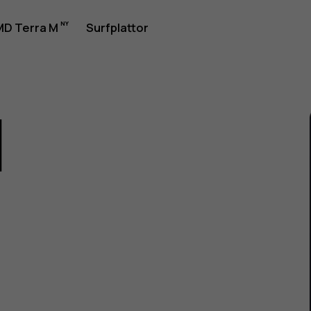
rhandbok
D Terra M
Surfplattor
1