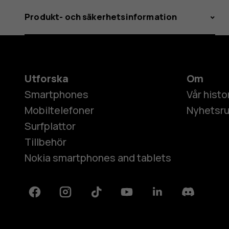
Produkt- och säkerhetsinformation
Utforska
Om
Smartphones
Vår histo
Mobiltelefoner
Nyhetsr
Surfplattor
Tillbehör
Nokia smartphones and tablets
Facebook
Instagram
Tiktok
Youtube
Linkedin
Discord