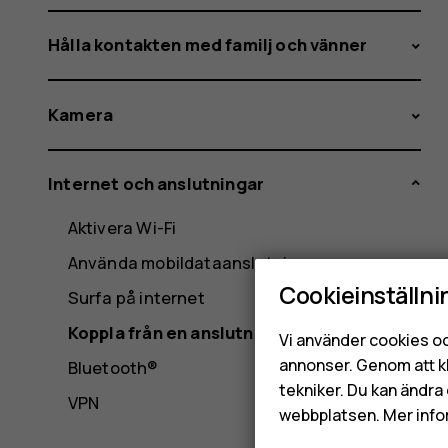
Hålla kontakten med familj och vänner
Kamera
Internet och anslutningar
Aktivera Wi-Fi
Använda mobildataanslutning
Cookieinställni
Surfa på internet
Koppla från en anslutning
Vi använder cookies oc
annonser. Genom att k
Bluetooth®
tekniker. Du kan ändra 
VPN
webbplatsen. Mer info