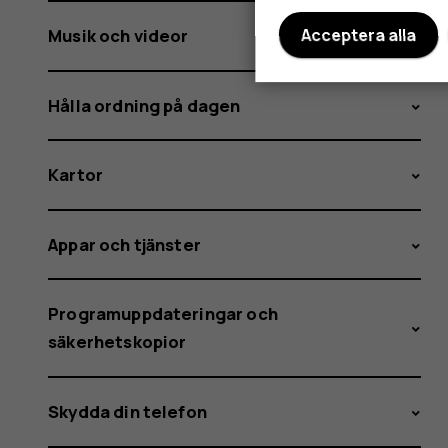
Musik och videor
Acceptera alla
Hålla ordning på dagen
Kartor
Appar och tjänster
Programuppdateringar och
säkerhetskopior
Skydda din telefon