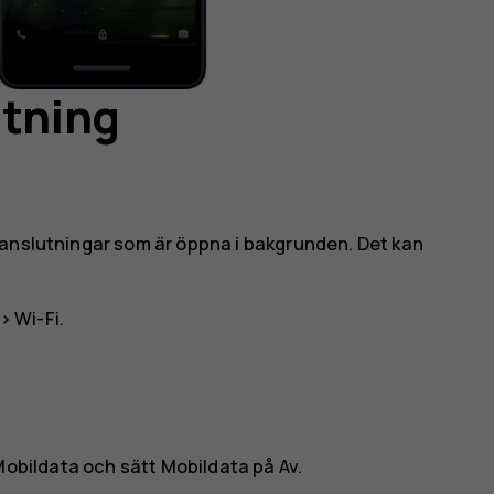
utning
tanslutningar som är öppna i bakgrunden. Det kan
>
Wi-Fi
.
Mobildata
och sätt
Mobildata
på Av.