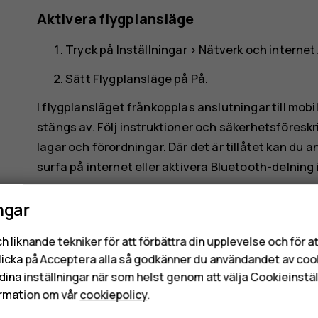
Aktivera flygplansläge
Tryck på
Inställningar
>
Nätverk och internet
Sätt
Flygplansläge
på På.
I flygplansläget frånkopplas anslutningar till mo
stängs av. Följ instruktioner och säkerhetsföreskr
lagar och förordningar. Där det är tillåtet kan du an
surfa på internet eller aktivera Bluetooth-delning 
ngar
h liknande tekniker för att förbättra din upplevelse och för 
licka på Acceptera alla så godkänner du användandet av coo
dina inställningar när som helst genom att välja Cookieinstäl
Var detta till hjälp?
rmation om vår
cookiepolicy
.