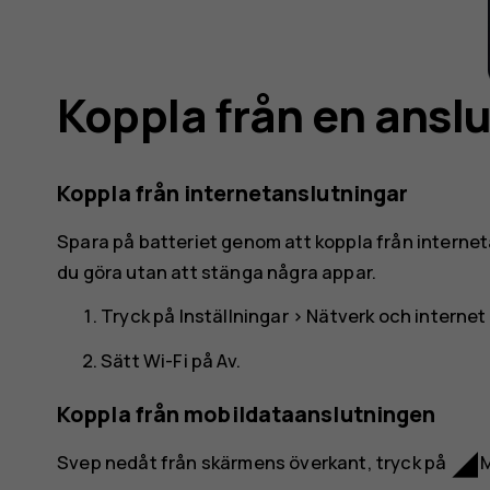
Koppla från en ansl
Koppla från internetanslutningar
Spara på batteriet genom att koppla från interne
du göra utan att stänga några appar.
Tryck på
Inställningar
>
Nätverk och internet
Sätt
Wi-Fi
på
Av
.
Koppla från mobildataanslutningen
network_cell
Svep nedåt från skärmens överkant, tryck på