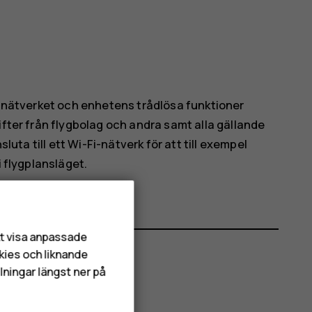
.
bilnätverket och enhetens trådlösa funktioner
ifter från flygbolag och andra samt alla gällande
sluta till ett Wi-Fi-nätverk för att till exempel
i flygplansläget.
att visa anpassade
kies och liknande
lningar längst ner på