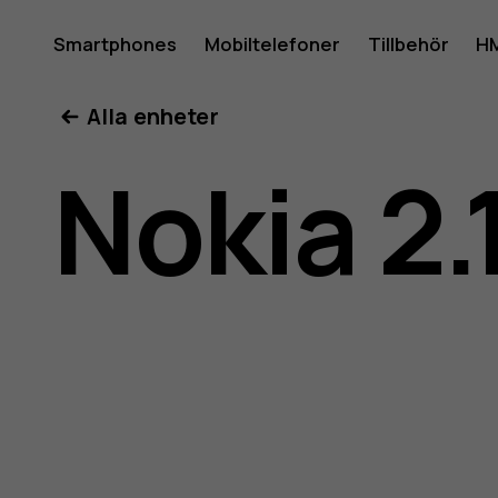
Använda
Smartphones
Mobiltelefoner
Tillbehör
HM
Mitt konto
Alla enheter
för
Nokia 2.
Nokia
2.1