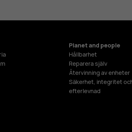
Planet and people
ria
Hållbarhet
um
Reparera själv
Återvinning av enheter
Säkerhet, integritet oc
efterlevnad
Smartphon