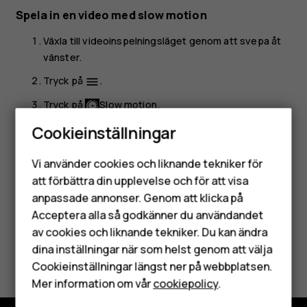
Spela in en video med slow motion
Växla till videoinspelningsläget genom att svepa åt
vänster.
Tryck på
.
menu
Tryck på
Slow motion
.
Cookieinställningar
Tryck på
Slow motion
för att börja spela in.
Smartphones
Stoppa inspelningen genom att trycka på
.
Vi använder cookies och liknande tekniker för
Mobiltelefoner
att förbättra din upplevelse och för att visa
anpassade annonser. Genom att klicka på
Tillbehör
Acceptera alla så godkänner du användandet
av cookies och liknande tekniker. Du kan ändra
HMD Terra M
Var detta till hjälp?
dina inställningar när som helst genom att välja
Surfplattor
Cookieinställningar längst ner på webbplatsen.
Mer information om vår
cookiepolicy
.
Ja
Nej
Mitt konto