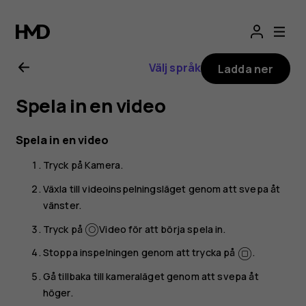
Användarhandbo
för
Välj språk
Ladda ner
Nokia
Spela in en video
2.1
Spela in en video
Tryck på
Kamera
.
Växla till videoinspelningsläget genom att svepa åt
vänster.
Tryck på
Video
för att börja spela in.
Stoppa inspelningen genom att trycka på
.
Gå tillbaka till kameraläget genom att svepa åt
höger.