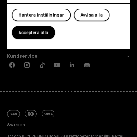
Hantera inställningar
Avvisa alla
Utforska
Om
Acceptera alla
Planet and people
Kundservice
Facebook
Instagram
Tiktok
Youtube
Linkedin
Discord
Sweden
TM och © 2026 HMD Global. Alla rättigheter förbehålls. Bertel